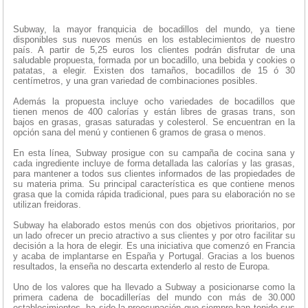
Subway, la mayor franquicia de bocadillos del mundo, ya tiene
disponibles sus nuevos menús en los establecimientos de nuestro
país. A partir de 5,25 euros los clientes podrán disfrutar de una
saludable propuesta, formada por un bocadillo, una bebida y cookies o
patatas, a elegir. Existen dos tamaños, bocadillos de 15 ó 30
centímetros, y una gran variedad de combinaciones posibles.
Además la propuesta incluye ocho variedades de bocadillos que
tienen menos de 400 calorías y están libres de grasas trans, son
bajos en grasas, grasas saturadas y colesterol. Se encuentran en la
opción sana del menú y contienen 6 gramos de grasa o menos.
En esta línea, Subway prosigue con su campaña de cocina sana y
cada ingrediente incluye de forma detallada las calorías y las grasas,
para mantener a todos sus clientes informados de las propiedades de
su materia prima. Su principal característica es que contiene menos
grasa que la comida rápida tradicional, pues para su elaboración no se
utilizan freidoras.
Subway ha elaborado estos menús con dos objetivos prioritarios, por
un lado ofrecer un precio atractivo a sus clientes y por otro facilitar su
decisión a la hora de elegir. Es una iniciativa que comenzó en Francia
y acaba de implantarse en España y Portugal. Gracias a los buenos
resultados, la enseña no descarta extenderlo al resto de Europa.
Uno de los valores que ha llevado a Subway a posicionarse como la
primera cadena de bocadillerías del mundo con más de 30.000
establecimientos, ha sido la preocupación que siempre han tenido sus