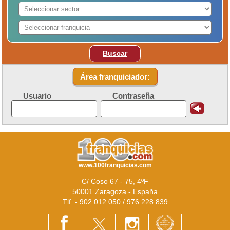
Buscar
Área franquiciador:
Usuario
Contraseña
www.100franquicias.com
C/ Coso 67 - 75, 4ºF
50001 Zaragoza - España
Tlf. - 902 012 050 / 976 228 839