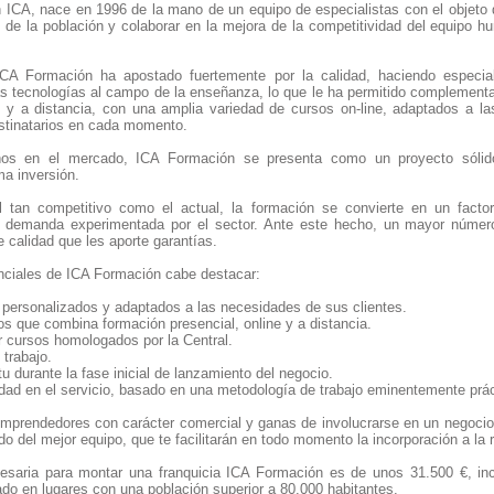
 ICA, nace en 1996 de la mano de un equipo de especialistas con el objeto d
 de la población y colaborar en la mejora de la competitividad del equipo 
CA Formación ha apostado fuertemente por la calidad, haciendo especial
s tecnologías al campo de la enseñanza, lo que le ha permitido complementar 
 y a distancia, con una amplia variedad de cursos on-line, adaptados a l
stinatarios en cada momento.
s en el mercado, ICA Formación se presenta como un proyecto sólido
ma inversión.
 tan competitivo como el actual, la formación se convierte en un factor
e demanda experimentada por el sector. Ante este hecho, un mayor número
 calidad que les aporte garantías.
enciales de ICA Formación cabe destacar:
 personalizados y adaptados a las necesidades de sus clientes.
os que combina formación presencial, online y a distancia.
ir cursos homologados por la Central.
 trabajo.
u durante la fase inicial de lanzamiento del negocio.
idad en el servicio, basado en una metodología de trabajo eminentemente prá
prendedores con carácter comercial y ganas de involucrarse en un negocio 
do del mejor equipo, que te facilitarán en todo momento la incorporación a la 
ecesaria para montar una franquicia ICA Formación es de unos 31.500 €, in
do en lugares con una población superior a 80.000 habitantes.