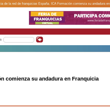
cia de la red de franquicias España. ICA Formación comienza su andadura en 
a
n comienza su andadura en Franquicia