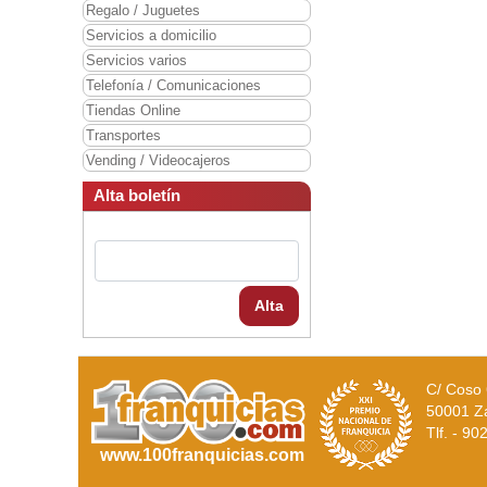
Regalo / Juguetes
Servicios a domicilio
Servicios varios
Telefonía / Comunicaciones
Tiendas Online
Transportes
Vending / Videocajeros
Alta boletín
Alta
C/ Coso 
50001 Z
Tlf. - 9
www.100franquicias.com