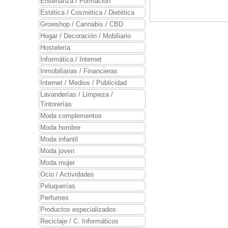
Enseñanza / Formación
Estética / Cosmética / Dietética
Growshop / Cannabis / CBD
Hogar / Decoración / Mobiliario
Hostelería
Informática / Internet
Inmobiliarias / Financieras
Internet / Medios / Publicidad
Lavanderías / Limpieza /
Tintorerías
Moda complementos
Moda hombre
Moda infantil
Moda joven
Moda mujer
Ocio / Actividades
Peluquerías
Perfumes
Productos especializados
Reciclaje / C. Informáticos