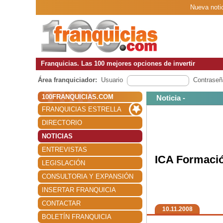
Nueva noti
Franquicias. Las 100 mejores opciones de invertir
Área franquiciador:
Usuario
Contraseñ
100FRANQUICIAS.COM
Noticia -
FRANQUICIAS ESTRELLA
DIRECTORIO
NOTICIAS
ENTREVISTAS
ICA Formació
LEGISLACIÓN
CONSULTORIA Y EXPANSIÓN
INSERTAR FRANQUICIA
CONTACTAR
10.11.2008
BOLETÍN FRANQUICIA