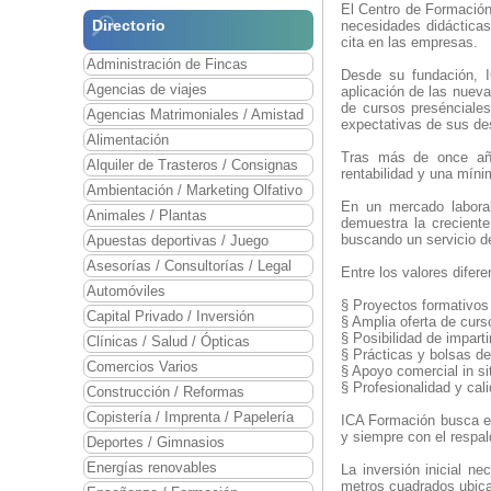
El Centro de Formación
Directorio
necesidades didácticas
cita en las empresas.
Administración de Fincas
Desde su fundación, I
Agencias de viajes
aplicación de las nueva
de cursos presénciales
Agencias Matrimoniales / Amistad
expectativas de sus de
Alimentación
Tras más de once año
Alquiler de Trasteros / Consignas
rentabilidad y una míni
Ambientación / Marketing Olfativo
En un mercado laboral
Animales / Plantas
demuestra la crecient
buscando un servicio de
Apuestas deportivas / Juego
Asesorías / Consultorías / Legal
Entre los valores difer
Automóviles
§ Proyectos formativos
Capital Privado / Inversión
§ Amplia oferta de curs
§ Posibilidad de impart
Clínicas / Salud / Ópticas
§ Prácticas y bolsas de
Comercios Varios
§ Apoyo comercial in sit
§ Profesionalidad y cal
Construcción / Reformas
Copistería / Imprenta / Papelería
ICA Formación busca em
y siempre con el respal
Deportes / Gimnasios
Energías renovables
La inversión inicial n
metros cuadrados ubica