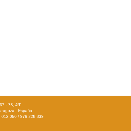
67 - 75, 4ºF
aragoza - España
02 012 050 / 976 228 839