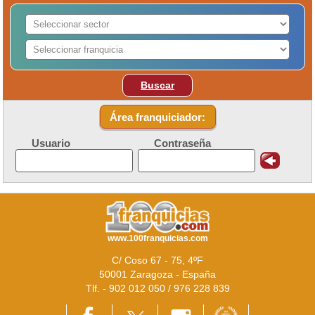
Buscar
Área franquiciador:
Usuario
Contraseña
www.100franquicias.com
C/ Coso 67 - 75, 4ºF
50001 Zaragoza - España
Tlf. - 902 012 050 / 976 228 839