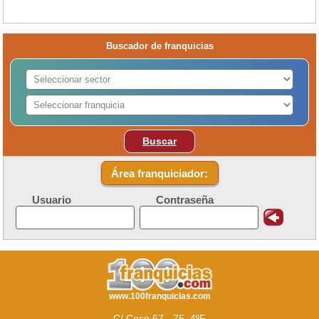
Buscador de franquicias
Buscar
Área franquiciador:
Usuario
Contraseña
www.100franquicias.com
C/ Coso 67 - 75, 4ºF