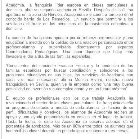
Acadomia, la franquicia líder europea en clases particulares a
domicilio, abre su segunda agencia en Sevilla. Después de la última
apertura en la zona de Nervión, Acadomia se encuentra también en el
conocido barrio de Los Remedios. Un servicio que permitirá a los
sevillanos disfrutar de los beneficios de la asistencia educativa a
domicilio.
La cadena de franquicias apuesta por un refuerzo extraescolar y una
educación a medida con la calidad de una relación personalizada entre
profesor-alumno y supervisada directamente por expertos
Coordinadores Pedagógicos. Una labor docente que hace más
llevadero el día a día de las familias españolas.
“Conscientes del creciente Fracaso Escolar y la tendencia de las
familias españolas por buscar conciliación y soluciones a los
problemas educativos de sus hijos, los servicios de Acadomia son
cada vez más necesarios” afirma Mónica Rivero, nuestra nueva
franquiciada en Sevilla, quien ve la empresa como “una muy buena
posibilidad de inversión y autoempleo ahora y en un futuro próximo”
El equipo de profesionales con los que trabaja Acadomia ha
revolucionado el sector de las clases particulares. La franquicia diseña
un programa de estudio a medida de cada alumno. En función de su
perfil, dificultades y objetivos, los alumnos de Acadomia reciben un
apoyo y una ayuda personalizada en casa o en el lugar de trabajo.
Hasta la fecha, el éxito de Acadomia se observa además en el
porcentaje de aprobados. Más de un 96% entre todos los alumnos que
han recibido clases durante un periodo igual o superior a tres meses.