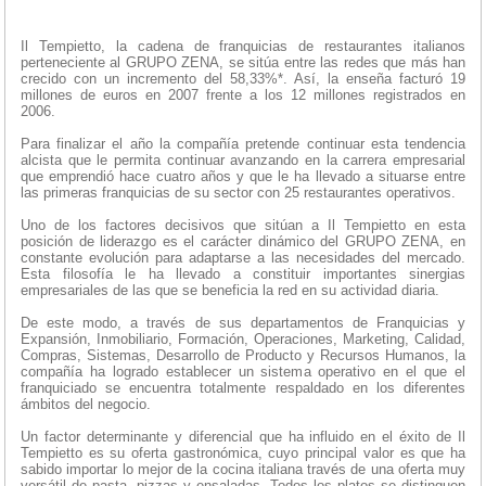
Il Tempietto, la cadena de franquicias de restaurantes italianos
perteneciente al GRUPO ZENA, se sitúa entre las redes que más han
crecido con un incremento del 58,33%*. Así, la enseña facturó 19
millones de euros en 2007 frente a los 12 millones registrados en
2006.
Para finalizar el año la compañía pretende continuar esta tendencia
alcista que le permita continuar avanzando en la carrera empresarial
que emprendió hace cuatro años y que le ha llevado a situarse entre
las primeras franquicias de su sector con 25 restaurantes operativos.
Uno de los factores decisivos que sitúan a Il Tempietto en esta
posición de liderazgo es el carácter dinámico del GRUPO ZENA, en
constante evolución para adaptarse a las necesidades del mercado.
Esta filosofía le ha llevado a constituir importantes sinergias
empresariales de las que se beneficia la red en su actividad diaria.
De este modo, a través de sus departamentos de Franquicias y
Expansión, Inmobiliario, Formación, Operaciones, Marketing, Calidad,
Compras, Sistemas, Desarrollo de Producto y Recursos Humanos, la
compañía ha logrado establecer un sistema operativo en el que el
franquiciado se encuentra totalmente respaldado en los diferentes
ámbitos del negocio.
Un factor determinante y diferencial que ha influido en el éxito de Il
Tempietto es su oferta gastronómica, cuyo principal valor es que ha
sabido importar lo mejor de la cocina italiana través de una oferta muy
versátil de pasta, pizzas y ensaladas. Todos los platos se distinguen