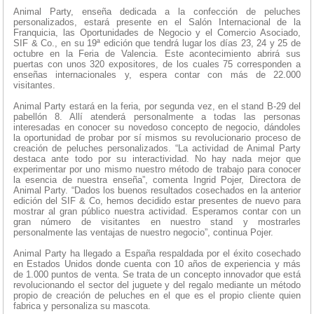
Animal Party, enseña dedicada a la confección de peluches
personalizados, estará presente en el Salón Internacional de la
Franquicia, las Oportunidades de Negocio y el Comercio Asociado,
SIF & Co., en su 19ª edición que tendrá lugar los días 23, 24 y 25 de
octubre en la Feria de Valencia. Este acontecimiento abrirá sus
puertas con unos 320 expositores, de los cuales 75 corresponden a
enseñas internacionales y, espera contar con más de 22.000
visitantes.
Animal Party estará en la feria, por segunda vez, en el stand B-29 del
pabellón 8. Allí atenderá personalmente a todas las personas
interesadas en conocer su novedoso concepto de negocio, dándoles
la oportunidad de probar por sí mismos su revolucionario proceso de
creación de peluches personalizados. “La actividad de Animal Party
destaca ante todo por su interactividad. No hay nada mejor que
experimentar por uno mismo nuestro método de trabajo para conocer
la esencia de nuestra enseña”, comenta Ingrid Pojer, Directora de
Animal Party. “Dados los buenos resultados cosechados en la anterior
edición del SIF & Co, hemos decidido estar presentes de nuevo para
mostrar al gran público nuestra actividad. Esperamos contar con un
gran número de visitantes en nuestro stand y mostrarles
personalmente las ventajas de nuestro negocio”, continua Pojer.
Animal Party ha llegado a España respaldada por el éxito cosechado
en Estados Unidos donde cuenta con 10 años de experiencia y más
de 1.000 puntos de venta. Se trata de un concepto innovador que está
revolucionando el sector del juguete y del regalo mediante un método
propio de creación de peluches en el que es el propio cliente quien
fabrica y personaliza su mascota.