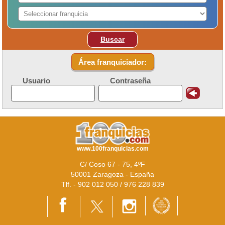
Buscar
Área franquiciador:
Usuario
Contraseña
www.100franquicias.com
C/ Coso 67 - 75, 4ºF
50001 Zaragoza - España
Tlf. - 902 012 050 / 976 228 839