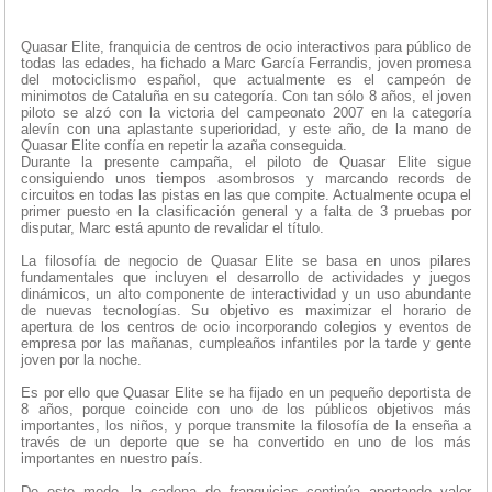
Quasar Elite, franquicia de centros de ocio interactivos para público de
todas las edades, ha fichado a Marc García Ferrandis, joven promesa
del motociclismo español, que actualmente es el campeón de
minimotos de Cataluña en su categoría. Con tan sólo 8 años, el joven
piloto se alzó con la victoria del campeonato 2007 en la categoría
alevín con una aplastante superioridad, y este año, de la mano de
Quasar Elite confía en repetir la azaña conseguida.
Durante la presente campaña, el piloto de Quasar Elite sigue
consiguiendo unos tiempos asombrosos y marcando records de
circuitos en todas las pistas en las que compite. Actualmente ocupa el
primer puesto en la clasificación general y a falta de 3 pruebas por
disputar, Marc está apunto de revalidar el título.
La filosofía de negocio de Quasar Elite se basa en unos pilares
fundamentales que incluyen el desarrollo de actividades y juegos
dinámicos, un alto componente de interactividad y un uso abundante
de nuevas tecnologías. Su objetivo es maximizar el horario de
apertura de los centros de ocio incorporando colegios y eventos de
empresa por las mañanas, cumpleaños infantiles por la tarde y gente
joven por la noche.
Es por ello que Quasar Elite se ha fijado en un pequeño deportista de
8 años, porque coincide con uno de los públicos objetivos más
importantes, los niños, y porque transmite la filosofía de la enseña a
través de un deporte que se ha convertido en uno de los más
importantes en nuestro país.
De este modo, la cadena de franquicias continúa aportando valor