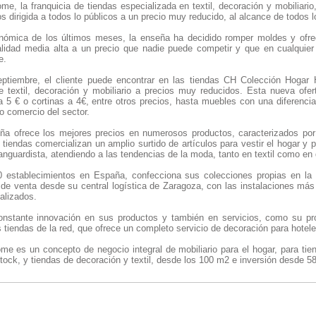
e, la franquicia de tiendas especializada en textil, decoración y mobiliario
s dirigida a todos lo públicos a un precio muy reducido, al alcance de todos lo
nómica de los últimos meses, la enseña ha decidido romper moldes y ofre
lidad media alta a un precio que nadie puede competir y que en cualquier
e.
tiembre, el cliente puede encontrar en las tiendas CH Colección Hogar
e textil, decoración y mobiliario a precios muy reducidos. Esta nueva ofe
 a 5 € o cortinas a 4€, entre otros precios, hasta muebles con una diferenc
ro comercio del sector.
ña ofrece los mejores precios en numerosos productos, caracterizados por
tiendas comercializan un amplio surtido de artículos para vestir el hogar y
anguardista, atendiendo a las tendencias de la moda, tanto en textil como en 
 establecimientos en España, confecciona sus colecciones propias en la 
 de venta desde su central logística de Zaragoza, con las instalaciones más
alizados.
nstante innovación en sus productos y también en servicios, como su pro
 tiendas de la red, que ofrece un completo servicio de decoración para hotele
e es un concepto de negocio integral de mobiliario para el hogar, para tie
ock, y tiendas de decoración y textil, desde los 100 m2 e inversión desde 5