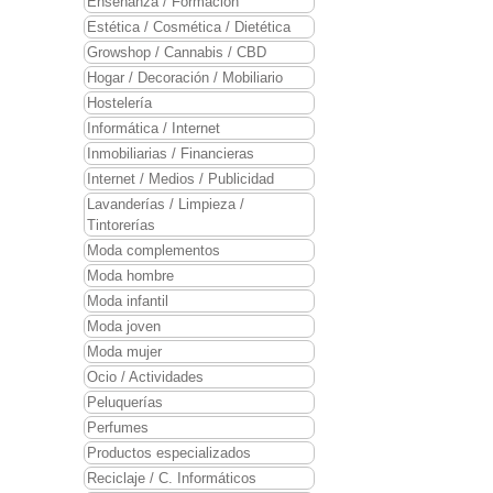
Enseñanza / Formación
Estética / Cosmética / Dietética
Growshop / Cannabis / CBD
Hogar / Decoración / Mobiliario
Hostelería
Informática / Internet
Inmobiliarias / Financieras
Internet / Medios / Publicidad
Lavanderías / Limpieza /
Tintorerías
Moda complementos
Moda hombre
Moda infantil
Moda joven
Moda mujer
Ocio / Actividades
Peluquerías
Perfumes
Productos especializados
Reciclaje / C. Informáticos