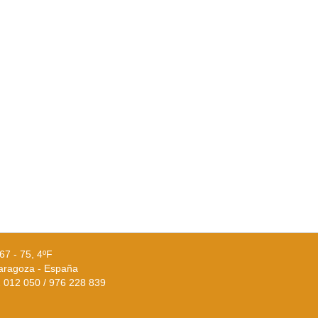
67 - 75, 4ºF
aragoza - España
02 012 050 / 976 228 839