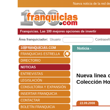
Nueva noticia de la red 
Franquicias. Las 100 mejores opciones de invertir
Área franquiciador:
Usuario
Contraseñ
100FRANQUICIAS.COM
Noticia -
FRANQUICIAS ESTRELLA
DIRECTORIO
NOTICIAS
ENTREVISTAS
Nueva linea 
LEGISLACIÓN
Colección H
CONSULTORIA Y EXPANSIÓN
INSERTAR FRANQUICIA
CONTACTAR
22.09.2008
BOLETÍN FRANQUICIA