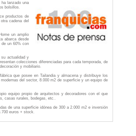
, ha lanzado una
s bolsillos.
ce productos de
 otra cadena del
 Home un amplio
rta abarca desde
ia de un 60% con
 su actualidad y
 presentan colecciones diferenciadas para cada temporada, de
decoración y mobiliario.
fábrica que posee en Tailandia y almacena y distribuye los
 modernas del sector, 8.000 m2 de superficie y un equipo de
pio equipo propio de arquitectos y decoradores con el que
s, casas rurales, bodegas, etc..
ndas de una superficie idónea de 300 a 2.000 m2 e inversión
8.700 euros + stock.