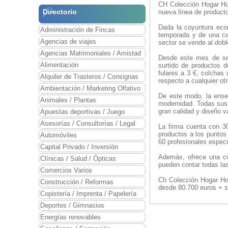
CH Colección Hogar Hom
Directorio
nueva línea de producto
Dada la coyuntura eco
Administración de Fincas
temporada y de una ca
Agencias de viajes
sector se vende al dobl
Agencias Matrimoniales / Amistad
Desde este mes de sep
Alimentación
surtido de productos d
fulares a 3 €, colchas
Alquiler de Trasteros / Consignas
respecto a cualquier ot
Ambientación / Marketing Olfativo
De este modo, la ense
Animales / Plantas
modernidad. Todas sus 
gran calidad y diseño v
Apuestas deportivas / Juego
Asesorías / Consultorías / Legal
La firma cuenta con 30
productos a los puntos
Automóviles
60 profesionales especi
Capital Privado / Inversión
Además, ofrece una co
Clínicas / Salud / Ópticas
pueden contar todas las
Comercios Varios
Ch Colección Hogar Hom
Construcción / Reformas
desde 80.700 euros + st
Copistería / Imprenta / Papelería
Deportes / Gimnasios
Energías renovables