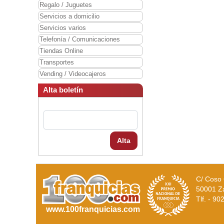
Regalo / Juguetes
Servicios a domicilio
Servicios varios
Telefonía / Comunicaciones
Tiendas Online
Transportes
Vending / Videocajeros
Alta boletín
Alta
C/ Coso 
50001 Z
Tlf. - 9
www.100franquicias.com