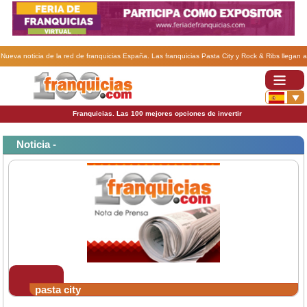
Nueva noticia de la red de franquicias España. Las franquicias Pasta City y Rock & Ribs llegan a
Murcia en "co branding".
Franquicias. Las 100 mejores opciones de invertir
Noticia -
pasta city