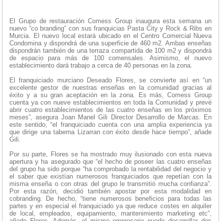
El Grupo de restauración Comess Group inaugura esta semana un
nuevo “co branding” con sus franquicias Pasta City y Rock & Ribs en
Murcia. El nuevo local estará ubicado en el Centro Comercial Nueva
Condomina y dispondrá de una superficie de 460 m2. Ambas enseñas
dispondrán también de una terraza compartida de 100 m2 y dispondrá
de espacio para más de 100 comensales. Asimismo, el nuevo
establecimiento dará trabajo a cerca de 40 personas en la zona.
El franquiciado murciano Deseado Flores, se convierte así en “un
excelente gestor de nuestras enseñas en la comunidad gracias al
éxito y a su gran aceptación en la zona. Es más, Comess Group
cuenta ya con nueve establecimientos en toda la Comunidad y prevé
abrir cuatro establecimientos de las cuatro enseñas en los próximos
meses”, asegura Joan Manel Gili Director Desarrollo de Marcas. En
este sentido, “el franquiciado cuenta con una amplia experiencia ya
que dirige una taberna Lizarran con éxito desde hace tiempo”, añade
Gili.
Por su parte, Flores se ha mostrado muy ilusionado con esta nueva
apertura y ha asegurado que “el hecho de poseer las cuatro enseñas
del grupo ha sido porque “ha comprobado la rentabilidad del negocio y
el saber que existían numerosos franquiciados que repetían con la
misma enseña o con otras del grupo le transmitió mucha confianza”.
Por esta razón, decidió también apostar por esta modalidad en
cobranding. De hecho, “tiene numerosos beneficios para todas las
partes y en especial el franquiciado ya que reduce costes en alquiler
de local, empleados, equipamiento, mantenimiento marketing etc”,
añade Flores. Además, el mismo empresario puede desarrollar dos