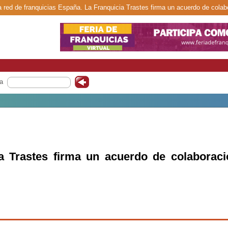
a red de franquicias España. La Franquicia Trastes firma un acuerdo de colab
a
a Trastes firma un acuerdo de colaboraci