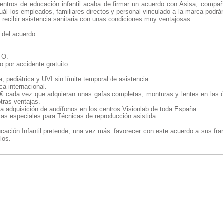
centros de educación infantil acaba de firmar un acuerdo con Asisa, compañ
 cuál los empleados, familiares directos y personal vinculado a la marca podrá
y recibir asistencia sanitaria con unas condiciones muy ventajosas.
 del acuerdo:
TO.
o por accidente gratuito.
, pediátrica y UVI sin límite temporal de asistencia.
a internacional.
2€ cada vez que adquieran unas gafas completas, monturas y lentes en las ó
tras ventajas.
la adquisición de audífonos en los centros Visionlab de toda España.
as especiales para Técnicas de reproducción asistida.
cación Infantil pretende, una vez más, favorecer con este acuerdo a sus fra
los.