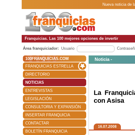
Nueva noticia de l
Franquicias. Las 100 mejores opciones de invertir
Área franquiciador:
Usuario
Contraseñ
100FRANQUICIAS.COM
Noticia -
FRANQUICIAS ESTRELLA
DIRECTORIO
NOTICIAS
ENTREVISTAS
La Franquici
LEGISLACIÓN
con Asisa
CONSULTORIA Y EXPANSIÓN
INSERTAR FRANQUICIA
CONTACTAR
16.07.2008
BOLETÍN FRANQUICIA