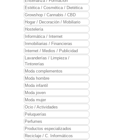
Enseñanza / Formación
Estética / Cosmética / Dietética
Growshop / Cannabis / CBD
Hogar / Decoración / Mobiliario
Hostelería
Informática / Internet
Inmobiliarias / Financieras
Internet / Medios / Publicidad
Lavanderías / Limpieza /
Tintorerías
Moda complementos
Moda hombre
Moda infantil
Moda joven
Moda mujer
Ocio / Actividades
Peluquerías
Perfumes
Productos especializados
Reciclaje / C. Informáticos