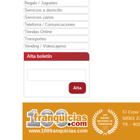
Regalo / Juguetes
Servicios a domicilio
Servicios varios
Telefonía / Comunicaciones
Tiendas Online
Transportes
Vending / Videocajeros
Alta boletín
Alta
C/ Coso 
50001 Z
Tlf. - 9
www.100franquicias.com