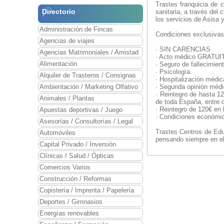
Trastes franquicia de 
Directorio
sanitaria, a través del
los servicios de Asisa 
Administración de Fincas
Condiciones exclusivas
Agencias de viajes
· SIN CARENCIAS
Agencias Matrimoniales / Amistad
· Acto médico GRATUI
Alimentación
· Seguro de fallecimient
· Psicología.
Alquiler de Trasteros / Consignas
· Hospitalización médica
Ambientación / Marketing Olfativo
· Segunda opinión médic
· Reintegro de hasta 1
Animales / Plantas
de toda España, entre o
· Reintegro de 120€ en 
Apuestas deportivas / Juego
· Condiciones económic
Asesorías / Consultorías / Legal
Trastes Centros de Edu
Automóviles
pensando siempre en el
Capital Privado / Inversión
Clínicas / Salud / Ópticas
Comercios Varios
Construcción / Reformas
Copistería / Imprenta / Papelería
Deportes / Gimnasios
Energías renovables