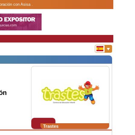
oración con Asisa .
ón
Trastes