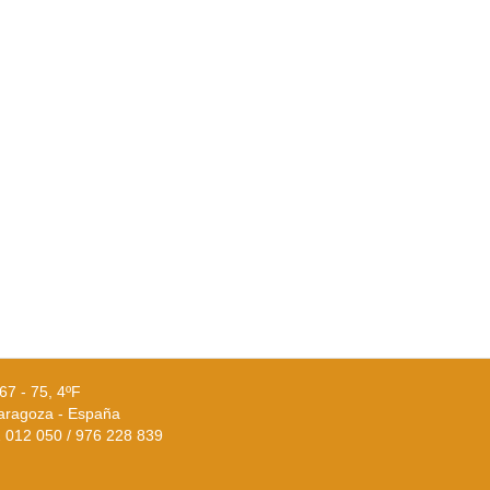
67 - 75, 4ºF
aragoza - España
02 012 050 / 976 228 839