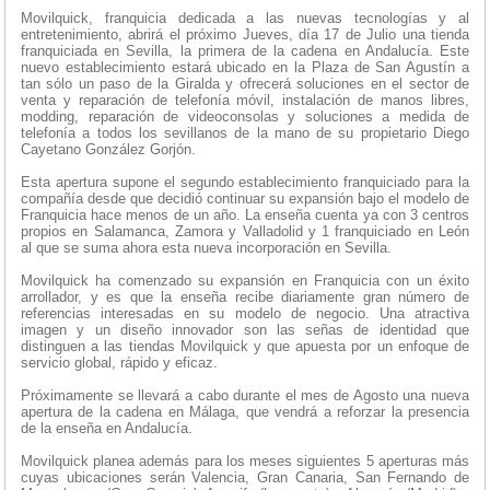
Movilquick, franquicia dedicada a las nuevas tecnologías y al
entretenimiento, abrirá el próximo Jueves, día 17 de Julio una tienda
franquiciada en Sevilla, la primera de la cadena en Andalucía. Este
nuevo establecimiento estará ubicado en la Plaza de San Agustín a
tan sólo un paso de la Giralda y ofrecerá soluciones en el sector de
venta y reparación de telefonía móvil, instalación de manos libres,
modding, reparación de videoconsolas y soluciones a medida de
telefonía a todos los sevillanos de la mano de su propietario Diego
Cayetano González Gorjón.
Esta apertura supone el segundo establecimiento franquiciado para la
compañía desde que decidió continuar su expansión bajo el modelo de
Franquicia hace menos de un año. La enseña cuenta ya con 3 centros
propios en Salamanca, Zamora y Valladolid y 1 franquiciado en León
al que se suma ahora esta nueva incorporación en Sevilla.
Movilquick ha comenzado su expansión en Franquicia con un éxito
arrollador, y es que la enseña recibe diariamente gran número de
referencias interesadas en su modelo de negocio. Una atractiva
imagen y un diseño innovador son las señas de identidad que
distinguen a las tiendas Movilquick y que apuesta por un enfoque de
servicio global, rápido y eficaz.
Próximamente se llevará a cabo durante el mes de Agosto una nueva
apertura de la cadena en Málaga, que vendrá a reforzar la presencia
de la enseña en Andalucía.
Movilquick planea además para los meses siguientes 5 aperturas más
cuyas ubicaciones serán Valencia, Gran Canaria, San Fernando de