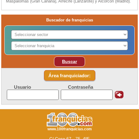
Maspalomas (Gran Canaria), Arrecife (Lanzarote) y Alcorcón (Madrid).
Buscador de franquicias
Buscar
Área franquiciador:
Usuario
Contraseña
www.100franquicias.com
C/ Coso 67 - 75, 4ºF