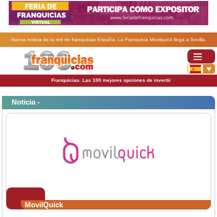
Nueva noticia de la red de franquicias España. La Franquicia Movilquick llega a Sevilla.
Franquicias. Las 100 mejores opciones de invertir
Noticia -
MovilQuick