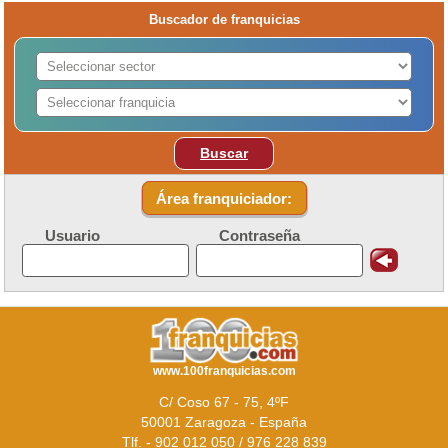
Buscador de franquicias
Buscar
Área franquiciador:
Usuario
Contraseña
www.100franquicias.com
C/ Coso 67 - 75, 4ºF
50001 Zaragoza - España
Tlf. - 902 012 050 / 976 228 839