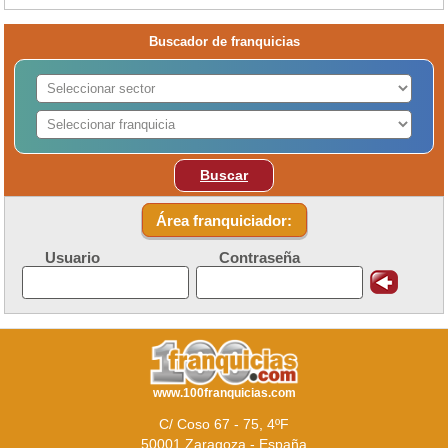
Buscador de franquicias
Buscar
Área franquiciador:
Usuario
Contraseña
www.100franquicias.com
C/ Coso 67 - 75, 4ºF
50001 Zaragoza - España