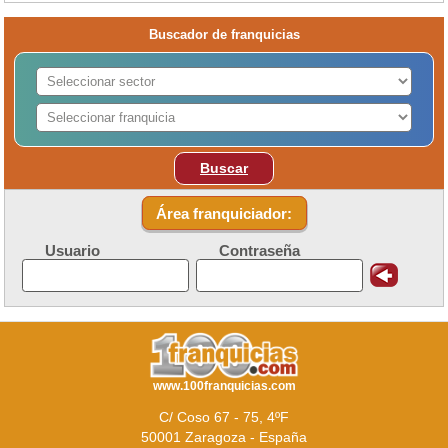
Buscador de franquicias
Buscar
Área franquiciador:
Usuario
Contraseña
www.100franquicias.com
C/ Coso 67 - 75, 4ºF
50001 Zaragoza - España