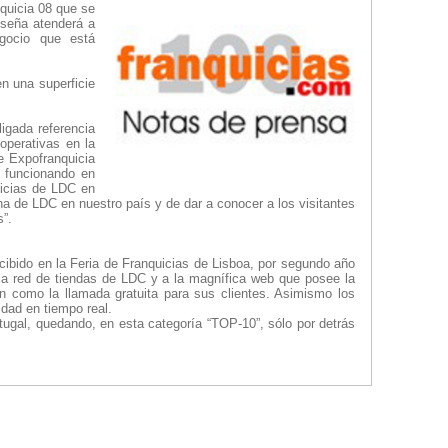
nquicia 08 que se
nseña atenderá a
gocio que está
n una superficie
igada referencia
operativas en la
e Expofranquicia
 funcionando en
uicias de LDC en
a de LDC en nuestro país y de dar a conocer a los visitantes
s”.
ecibido en la Feria de Franquicias de Lisboa, por segundo año
e la red de tiendas de LDC y a la magnífica web que posee la
ón como la llamada gratuita para sus clientes. Asimismo los
dad en tiempo real.
ugal, quedando, en esta categoría “TOP-10”, sólo por detrás