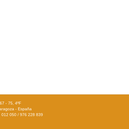
67 - 75, 4ºF
aragoza - España
02 012 050 / 976 228 839