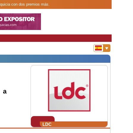
anquicia con dos premios más.
 a
LDC