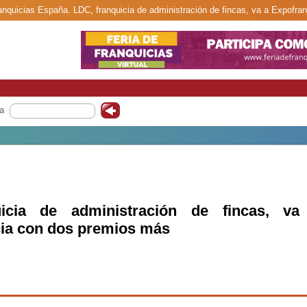
ranquicias España. LDC, franquicia de administración de fincas, va a Expofr
a
icia de administración de fincas, va
ia con dos premios más