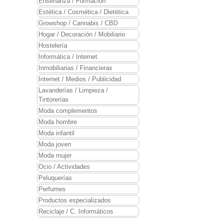
Enseñanza / Formación
Estética / Cosmética / Dietética
Growshop / Cannabis / CBD
Hogar / Decoración / Mobiliario
Hostelería
Informática / Internet
Inmobiliarias / Financieras
Internet / Medios / Publicidad
Lavanderías / Limpieza /
Tintorerías
Moda complementos
Moda hombre
Moda infantil
Moda joven
Moda mujer
Ocio / Actividades
Peluquerías
Perfumes
Productos especializados
Reciclaje / C. Informáticos