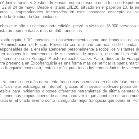
n Administración y Gestión de Fincas, estará presente en la feria de Expofra
l 22 al 24 de mayo. Desde el stand 10E28, situado en el pabellón 10, la e
datos – emprendedores interesados en este innovador concepto de ne
or de la Gestión de Comunidades.
lebra este año su decimocuarta edición, prevé la visita de 18.000 personas e
starán representadas más de 350 franquicias.
xpofranquia, LDC consolida su posicionamiento como una franquicia de obl
a Administración de Fincas. Previendo cerrar el año con más de 80 tiendas 
 responsables de la enseña atenderán personalmente a todos los visitantes d
 en conocer los pormenores de su modelo de negocio, que tan bien está
número uno en Portugal. A este respecto, Carlos Parra, director de Franq
ra presencia en Expofranquicia es una forma más de ratificar la buena march
una franquicia novedosa, rentable y útil para todas las comunidades de vecino
e ya cuenta con más de setenta franquicias operativas en el país luso, ha r
a “La mejor estrategia en Internet”, gracias al innovador software propio d
esible para invidentes y posee diferentes herramientas de última generaci
C tienen sus propias claves de acceso para ver lo que acontece en su comuni
da en el citado evento como la segunda mejor franquicia que opera en Port