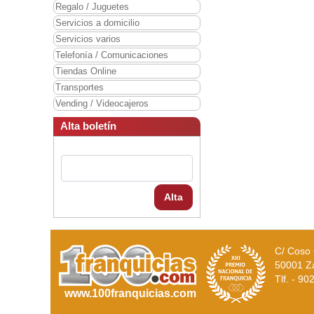
Regalo / Juguetes
Servicios a domicilio
Servicios varios
Telefonía / Comunicaciones
Tiendas Online
Transportes
Vending / Videocajeros
Alta boletín
Alta
C/ Coso 
50001 Z
Tlf. - 9
www.100franquicias.com