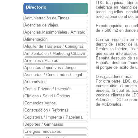
LDC, franquicia Líder e
Directorio
celebrará en Madrid de
todos aquellos candi
revolucionando el sect
Administración de Fincas
Agencias de viajes
Expofranquicia, que ce
de 7.500 m2 en donde e
Agencias Matrimoniales / Amistad
Alimentación
Con su presencia en E
dentro del sector de l
Alquiler de Trasteros / Consignas
Península Ibérica, los
Ambientación / Marketing Olfativo
que estén interesados
España después de ser 
Animales / Plantas
España, destacó: “nuest
el porqué del éxito de 
Apuestas deportivas / Juego
Asesorías / Consultorías / Legal
Dos galardones más
Por otra parte, LDC, qu
Automóviles
consecutivo, el premio 
Capital Privado / Inversión
enseña, la cual es acc
vecinos clientes de LD
Clínicas / Salud / Ópticas
Además, LDC fue premia
Comercios Varios
de McDonalds.
Construcción / Reformas
Copistería / Imprenta / Papelería
Deportes / Gimnasios
Energías renovables