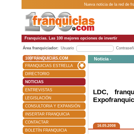
Nueva noticia de la red de f
Franquicias. Las 100 mejores opciones de invertir
Área franquiciador:
Usuario
Contraseñ
100FRANQUICIAS.COM
Noticia -
FRANQUICIAS ESTRELLA
DIRECTORIO
NOTICIAS
ENTREVISTAS
LDC, franqu
LEGISLACIÓN
Expofranquic
CONSULTORIA Y EXPANSIÓN
INSERTAR FRANQUICIA
CONTACTAR
16.05.2008
BOLETÍN FRANQUICIA