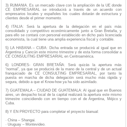
3) RUMANIA. Es un mercado clave con la ampliación de la UE donde
CE EMPRESARIAL se introducirá a través de un acuerdo con
empresarios locales y españoles los cuales dotarán de estructura y
clientes desde el primer momento.
4) ITALIA: Será la apertura de la delegación en el país más
consolidado y competitivo económicamente junto a Gran Bretaña, y
para ello se contará con personal establecido en dicho país licenciada
economista, la cual tiene una amplia experiencia fiscal y contable.
5) LA HABANA – CUBA: Dicha entrada se producirá al igual que en
Argentina y Cancún este mismo trimestre y de esta forma consolidar a
CE CONSULITNG EMPRESARIAL en Centroamérica.
6) LONDRES- GRAN BRETAÑA: Será quizás la apertura más
“normal”, ya que se producirá de la mano de la central y de un actual
franquiciado de CE CONSULTING EMPRESARIAL, por tanto la
puesta en marcha de dicha delegación será mucho más rápida y
segura, debido a que el Know-how ya ha sido asimilado.
7) GUATEMALA – CIUDAD DE GUATEMALA: Al igual que en Buenos
aires, un despacho local de la capital realizará la apertura este mismo
trimestre coincidiendo con en tiempo con el de Argentina, Méjico y
Cuba.
8) Y EN PROYECTO para completar el proyecto bianual:
· China – Shangai.
· Uruguay – Montevideo.