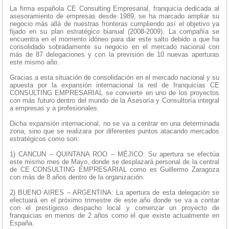
La firma española CE Consulting Empresarial, franquicia dedicada al
asesoramiento de empresas desde 1989, se ha marcado ampliar su
negocio más allá de nuestras fronteras cumpliendo así el objetivo ya
fijado en su plan estratégico bianual (2008-2009). La compañía se
encuentra en el momento idóneo para dar este salto debido a que ha
consolidado sobradamente su negocio en el mercado nacional con
más de 87 delegaciones y con la previsión de 10 nuevas aperturas
este mismo año.
Gracias a esta situación de consolidación en el mercado nacional y su
apuesta por la expansión internacional la red de franquicias CE
CONSULTING EMPRESARIAL se convierte en uno de los proyectos
con más futuro dentro del mundo de la Asesoría y Consultoría integral
a empresas y a profesionales.
Dicha expansión internacional, no se va a centrar en una determinada
zona, sino que se realizara por diferentes puntos atacando mercados
estratégicos como son:
1) CANCUN – QUINTANA ROO – MÉJICO: Su apertura se efectúa
este mismo mes de Mayo, donde se desplazará personal de la central
de CE CONSULTING EMPRESARIAL como es Guillermo Zaragoza
con más de 8 años dentro de la organización.
2) BUENO AIRES – ARGENTINA: La apertura de esta delegación se
efectuará en el próximo trimestre de este año donde se va a contar
con el prestigioso despacho local y comenzar un proyecto de
franquicias en menos de 2 años como el que existe actualmente en
España.