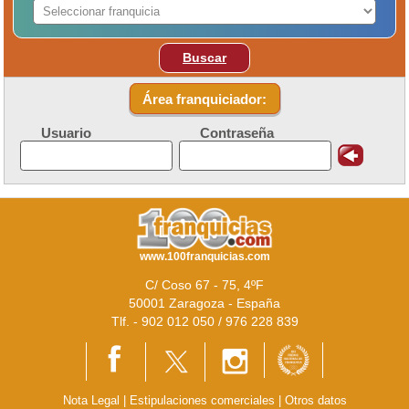
Buscar
Área franquiciador:
Usuario
Contraseña
www.100franquicias.com
C/ Coso 67 - 75, 4ºF
50001 Zaragoza - España
Tlf. - 902 012 050 / 976 228 839
Nota Legal
|
Estipulaciones comerciales
|
Otros datos