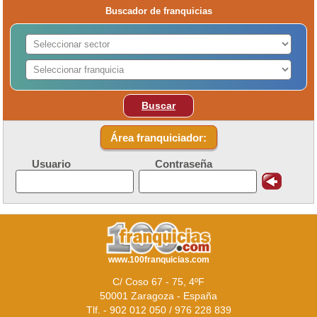
Buscador de franquicias
Buscar
Área franquiciador:
Usuario
Contraseña
www.100franquicias.com
C/ Coso 67 - 75, 4ºF
50001 Zaragoza - España
Tlf. - 902 012 050 / 976 228 839