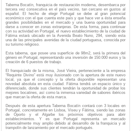
Taberna Bocatín, franquicia de restauración moderna, desembarca por
tercera vez consecutiva en el país vecino, tan cercano en gustos al
español. El hecho de elegir Portugal se debe al gran potencial
económico con el que cuenta este país y que hace ver a ésta enseña
grandes posibilidades en el mercado y una buena oportunidad para
darse a conocer en zonas extranjeras. De esta forma, para continuar
con su actividad en Portugal, el nuevo establecimiento de la ciudad de
Fátima estará ubicado en la Avenida Beato Nuno, 294, siendo esta
una de las principales avenidas de la ciudad portuguesa, conocida por
su turismo religioso.
Esta taberna, que posee una superficie de 98m2, será la primera del
género en Portugal, representando una inversión de 150.000 euros y la
creación de 6 puestos de trabajo.
El franquiciado de la misma, José Vieira, perteneciente a la empresa
“Requinte Divino” está muy ilusionado con la apertura de este nuevo
local, ya que el concepto y la oferta disponible representan una
novedad absoluta en esta ciudad. Fátima tendrá un espacio único y
diferenciado, donde sus clientes tendrán la oportunidad de probar los
mejores bocatines, así como la inmensa variedad de sabores ibéricos
que marcan la oferta de esta marca.
Después de esta apertura Taberna Bocatín contará con 3 locales en
Portugal, concretamente en Lisboa, Viseu y Fátima, siendo las zonas
de Oporto y el Algarbe los próximos objetivos para abrir
establecimientos. Y es que Portugal representa un mercado
potencialmente muy amplio debido al desarrollo de la franquicia y al
trampolín de lanzamiento por el mercado portugués.