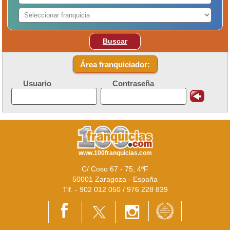
Buscar
Área franquiciador:
Usuario
Contraseña
www.100franquicias.com
C/ Coso 67 - 75, 4ºF
50001 Zaragoza - España
Tlf. - 902 012 050 / 976 228 839