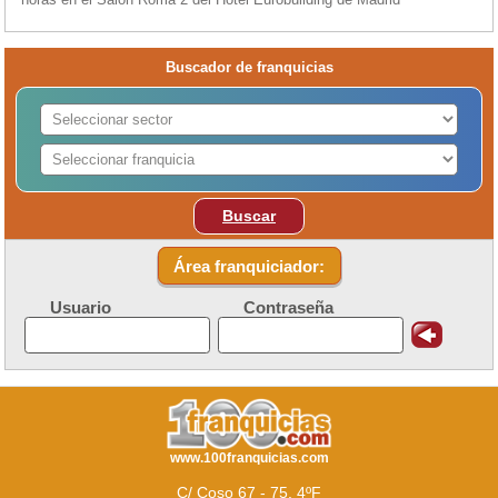
Buscador de franquicias
Buscar
Área franquiciador:
Usuario
Contraseña
www.100franquicias.com
C/ Coso 67 - 75, 4ºF