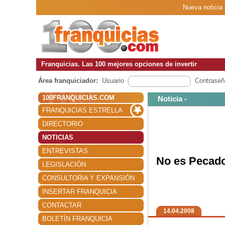
Nueva noticia 
Franquicias. Las 100 mejores opciones de invertir
Área franquiciador:
Usuario
Contraseñ
100FRANQUICIAS.COM
Noticia -
FRANQUICIAS ESTRELLA
DIRECTORIO
NOTICIAS
ENTREVISTAS
No es Pecado,
LEGISLACIÓN
CONSULTORIA Y EXPANSIÓN
INSERTAR FRANQUICIA
CONTACTAR
14.04.2008
BOLETÍN FRANQUICIA