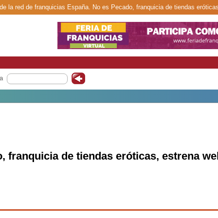
de la red de franquicias España. No es Pecado, franquicia de tiendas erótica
a
 franquicia de tiendas eróticas, estrena we