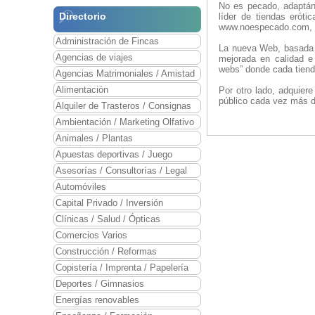
No es pecado, adaptán
Directorio
líder de tiendas eróti
www.noespecado.com, d
Administración de Fincas
La nueva Web, basada 
Agencias de viajes
mejorada en calidad e
webs” donde cada tienda
Agencias Matrimoniales / Amistad
Alimentación
Por otro lado, adquier
público cada vez más d
Alquiler de Trasteros / Consignas
Ambientación / Marketing Olfativo
Animales / Plantas
Apuestas deportivas / Juego
Asesorías / Consultorías / Legal
Automóviles
Capital Privado / Inversión
Clínicas / Salud / Ópticas
Comercios Varios
Construcción / Reformas
Copistería / Imprenta / Papelería
Deportes / Gimnasios
Energías renovables