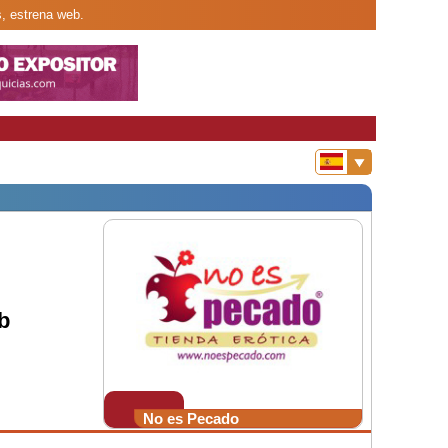
s, estrena web.
b
No es Pecado