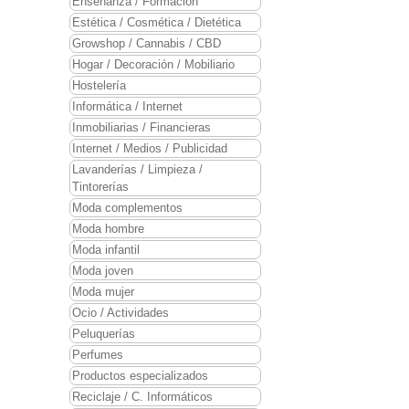
Enseñanza / Formación
Estética / Cosmética / Dietética
Growshop / Cannabis / CBD
Hogar / Decoración / Mobiliario
Hostelería
Informática / Internet
Inmobiliarias / Financieras
Internet / Medios / Publicidad
Lavanderías / Limpieza /
Tintorerías
Moda complementos
Moda hombre
Moda infantil
Moda joven
Moda mujer
Ocio / Actividades
Peluquerías
Perfumes
Productos especializados
Reciclaje / C. Informáticos