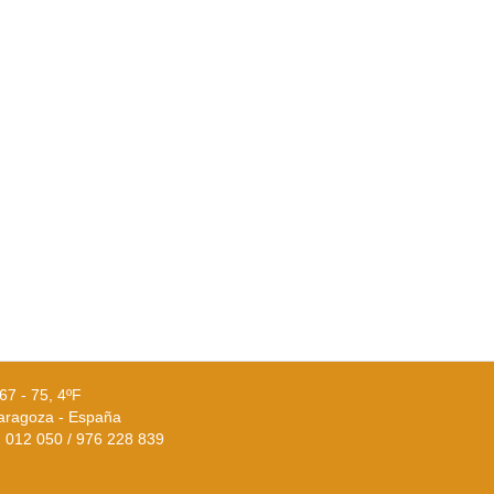
67 - 75, 4ºF
aragoza - España
02 012 050 / 976 228 839