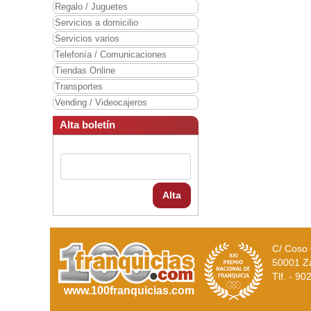
Regalo / Juguetes
Servicios a domicilio
Servicios varios
Telefonía / Comunicaciones
Tiendas Online
Transportes
Vending / Videocajeros
Alta boletín
Alta
C/ Coso 
50001 Z
Tlf. - 9
www.100franquicias.com