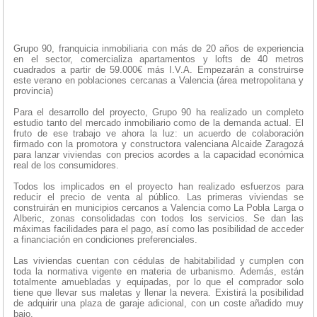
Grupo 90, franquicia inmobiliaria con más de 20 años de experiencia
en el sector, comercializa apartamentos y lofts de 40 metros
cuadrados a partir de 59.000€ más I.V.A. Empezarán a construirse
este verano en poblaciones cercanas a Valencia (área metropolitana y
provincia)
Para el desarrollo del proyecto, Grupo 90 ha realizado un completo
estudio tanto del mercado inmobiliario como de la demanda actual. El
fruto de ese trabajo ve ahora la luz: un acuerdo de colaboración
firmado con la promotora y constructora valenciana Alcaide Zaragozá
para lanzar viviendas con precios acordes a la capacidad económica
real de los consumidores.
Todos los implicados en el proyecto han realizado esfuerzos para
reducir el precio de venta al público. Las primeras viviendas se
construirán en municipios cercanos a Valencia como La Pobla Larga o
Alberic, zonas consolidadas con todos los servicios. Se dan las
máximas facilidades para el pago, así como las posibilidad de acceder
a financiación en condiciones preferenciales.
Las viviendas cuentan con cédulas de habitabilidad y cumplen con
toda la normativa vigente en materia de urbanismo. Además, están
totalmente amuebladas y equipadas, por lo que el comprador solo
tiene que llevar sus maletas y llenar la nevera. Existirá la posibilidad
de adquirir una plaza de garaje adicional, con un coste añadido muy
bajo.