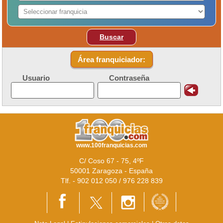
Buscar
Área franquiciador:
Usuario
Contraseña
www.100franquicias.com
C/ Coso 67 - 75, 4ºF
50001 Zaragoza - España
Tlf. - 902 012 050 / 976 228 839