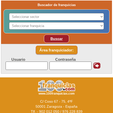
Buscador de franquicias
Buscar
Área franquiciador:
Usuario
Contraseña
www.100franquicias.com
C/ Coso 67 - 75, 4ºF
50001 Zaragoza - España
Tlf. - 902 012 050 / 976 228 839