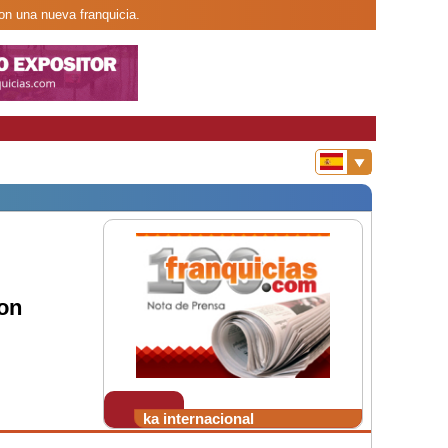
on una nueva franquicia.
on
ka internacional