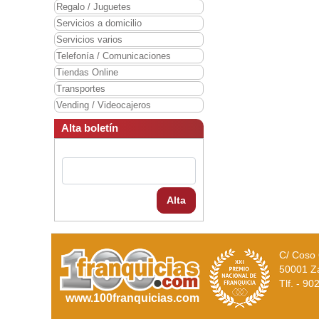
Regalo / Juguetes
Servicios a domicilio
Servicios varios
Telefonía / Comunicaciones
Tiendas Online
Transportes
Vending / Videocajeros
Alta boletín
Alta
C/ Coso 
50001 Z
Tlf. - 9
www.100franquicias.com