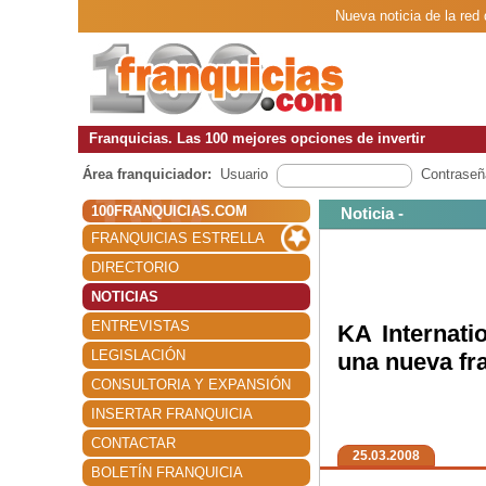
Nueva noticia de la red
Franquicias. Las 100 mejores opciones de invertir
Área franquiciador:
Usuario
Contraseñ
100FRANQUICIAS.COM
Noticia -
FRANQUICIAS ESTRELLA
DIRECTORIO
NOTICIAS
ENTREVISTAS
KA Internati
LEGISLACIÓN
una nueva fr
CONSULTORIA Y EXPANSIÓN
INSERTAR FRANQUICIA
CONTACTAR
25.03.2008
BOLETÍN FRANQUICIA