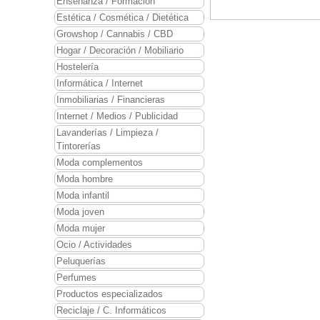
Enseñanza / Formación
Estética / Cosmética / Dietética
Growshop / Cannabis / CBD
Hogar / Decoración / Mobiliario
Hostelería
Informática / Internet
Inmobiliarias / Financieras
Internet / Medios / Publicidad
Lavanderías / Limpieza /
Tintorerías
Moda complementos
Moda hombre
Moda infantil
Moda joven
Moda mujer
Ocio / Actividades
Peluquerías
Perfumes
Productos especializados
Reciclaje / C. Informáticos