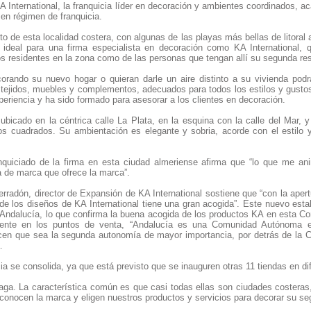
A International, la franquicia líder en decoración y ambientes coordinados, a
 en régimen de franquicia.
to de esta localidad costera, con algunas de las playas más bellas de litoral
ideal para una firma especialista en decoración como KA International, q
os residentes en la zona como de las personas que tengan allí su segunda res
orando su nuevo hogar o quieran darle un aire distinto a su vivienda podr
 tejidos, muebles y complementos, adecuados para todos los estilos y gustos
periencia y ha sido formado para asesorar a los clientes en decoración.
ubicado en la céntrica calle La Plata, en la esquina con la calle del Mar, 
os cuadrados. Su ambientación es elegante y sobria, acorde con el estilo 
nquiciado de la firma en esta ciudad almeriense afirma que “lo que me ani
a de marca que ofrece la marca”.
erradón, director de Expansión de KA International sostiene que “con la aper
de los diseños de KA International tiene una gran acogida”. Este nuevo esta
n Andalucía, lo que confirma la buena acogida de los productos KA en esta 
iente en los puntos de venta, “Andalucía es una Comunidad Autónoma es
cen que sea la segunda autonomía de mayor importancia, por detrás de la 
.
a se consolida, ya que está previsto que se inauguren otras 11 tiendas en di
ga. La característica común es que casi todas ellas son ciudades costeras, 
s conocen la marca y eligen nuestros productos y servicios para decorar su se