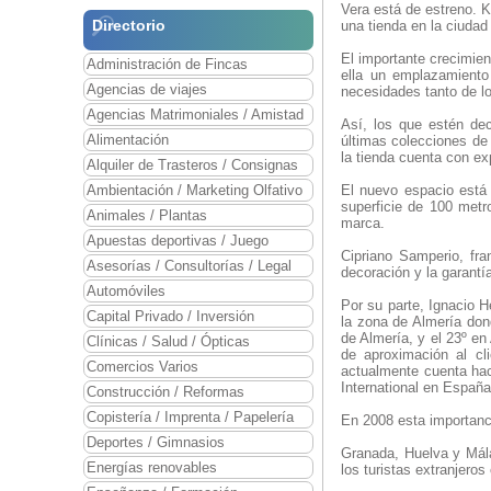
Vera está de estreno. K
Directorio
una tienda en la ciudad
El importante crecimien
Administración de Fincas
ella un emplazamiento 
Agencias de viajes
necesidades tanto de l
Agencias Matrimoniales / Amistad
Así, los que estén dec
Alimentación
últimas colecciones de
la tienda cuenta con ex
Alquiler de Trasteros / Consignas
Ambientación / Marketing Olfativo
El nuevo espacio está 
superficie de 100 metr
Animales / Plantas
marca.
Apuestas deportivas / Juego
Cipriano Samperio, fra
Asesorías / Consultorías / Legal
decoración y la garantí
Automóviles
Por su parte, Ignacio H
Capital Privado / Inversión
la zona de Almería don
de Almería, y el 23º e
Clínicas / Salud / Ópticas
de aproximación al cl
Comercios Varios
actualmente cuenta ha
International en España
Construcción / Reformas
Copistería / Imprenta / Papelería
En 2008 esta importanci
Deportes / Gimnasios
Granada, Huelva y Mála
Energías renovables
los turistas extranjero