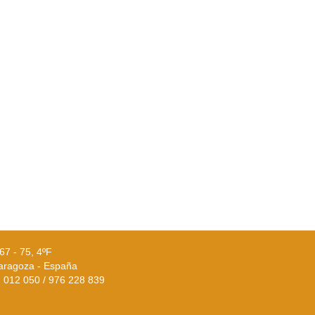
67 - 75, 4ºF
aragoza - España
02 012 050 / 976 228 839