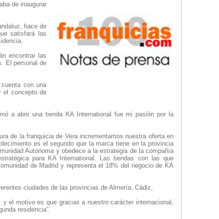
caba de inaugurar
 andaluz, hace de
ue satisfará las
idencia.
án encontrar las
. El personal de
y cuenta con una
y el concepto de
mó a abrir una tienda KA International fue mi pasión por la
tura de la franquicia de Vera incrementamos nuestra oferta en
blecimiento es el segundo que la marca tiene en la provincia
Comunidad Autónoma y obedece a la estrategia de la compañía
tratégica para KA International. Las tiendas con las que
Comunidad de Madrid y representa el 18% del negocio de KA
ferentes ciudades de las provincias de Almería, Cádiz,
y el motivo es que gracias a nuestro carácter internacional,
gunda residencia”.