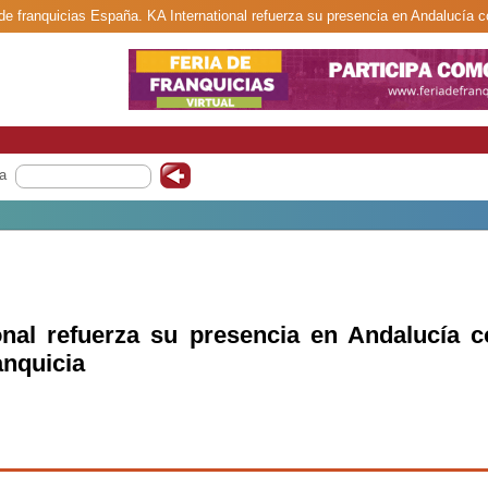
 de franquicias España. KA International refuerza su presencia en Andalucía c
a
onal refuerza su presencia en Andalucía c
anquicia