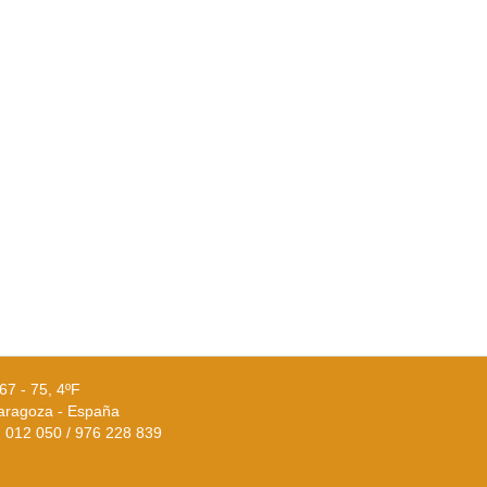
67 - 75, 4ºF
aragoza - España
02 012 050 / 976 228 839