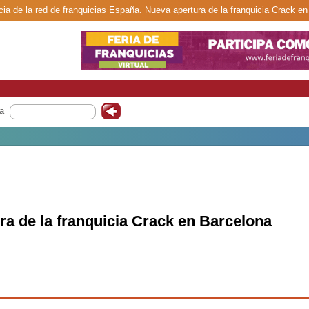
cia de la red de franquicias España. Nueva apertura de la franquicia Crack en
a
ra de la franquicia Crack en Barcelona