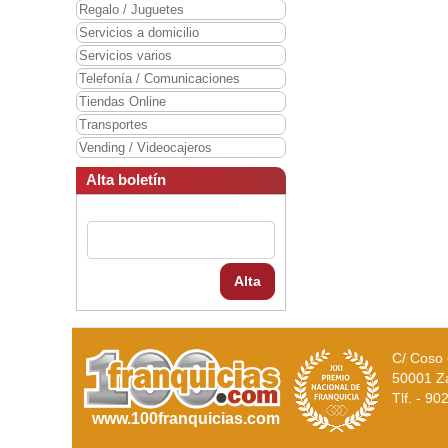
Regalo / Juguetes
Servicios a domicilio
Servicios varios
Telefonía / Comunicaciones
Tiendas Online
Transportes
Vending / Videocajeros
Alta boletín
Alta
C/ Coso 
50001 Z
Tlf. - 9
www.100franquicias.com