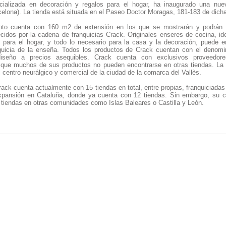
ecializada en decoración y regalos para el hogar, ha inaugurado una nue
celona). La tienda está situada en el Paseo Doctor Moragas, 181-183 de dicha
nto cuenta con 160 m2 de extensión en los que se mostrarán y podrán a
ecidos por la cadena de franquicias Crack. Originales enseres de cocina, ide
 para el hogar, y todo lo necesario para la casa y la decoración, puede e
nquicia de la enseña. Todos los productos de Crack cuentan con el denom
iseño a precios asequibles. Crack cuenta con exclusivos proveedore
o que muchos de sus productos no pueden encontrarse en otras tiendas. La
 centro neurálgico y comercial de la ciudad de la comarca del Vallès.
rack cuenta actualmente con 15 tiendas en total, entre propias, franquiciada
ansión en Cataluña, donde ya cuenta con 12 tiendas. Sin embargo, su cr
e tiendas en otras comunidades como Islas Baleares o Castilla y León.