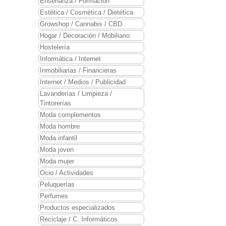
Enseñanza / Formación
Estética / Cosmética / Dietética
Growshop / Cannabis / CBD
Hogar / Decoración / Mobiliario
Hostelería
Informática / Internet
Inmobiliarias / Financieras
Internet / Medios / Publicidad
Lavanderías / Limpieza /
Tintorerías
Moda complementos
Moda hombre
Moda infantil
Moda joven
Moda mujer
Ocio / Actividades
Peluquerías
Perfumes
Productos especializados
Reciclaje / C. Informáticos