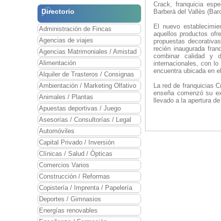
Crack, franquicia esp
Directorio
Barberà del Vallès (Bar
El nuevo establecimie
Administración de Fincas
aquellos productos ofr
Agencias de viajes
propuestas decorativas
recién inaugurada fra
Agencias Matrimoniales / Amistad
combinar calidad y d
Alimentación
internacionales, con l
encuentra ubicada en el
Alquiler de Trasteros / Consignas
Ambientación / Marketing Olfativo
La red de franquicias C
enseña comenzó su exp
Animales / Plantas
llevado a la apertura d
Apuestas deportivas / Juego
Asesorías / Consultorías / Legal
Automóviles
Capital Privado / Inversión
Clínicas / Salud / Ópticas
Comercios Varios
Construcción / Reformas
Copistería / Imprenta / Papelería
Deportes / Gimnasios
Energías renovables