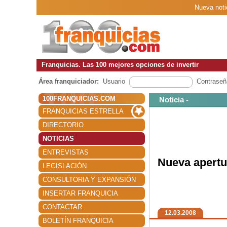
Nueva noti
Franquicias. Las 100 mejores opciones de invertir
Área franquiciador:
Usuario
Contraseñ
100FRANQUICIAS.COM
Noticia -
FRANQUICIAS ESTRELLA
DIRECTORIO
NOTICIAS
ENTREVISTAS
Nueva apertu
LEGISLACIÓN
CONSULTORIA Y EXPANSIÓN
INSERTAR FRANQUICIA
CONTACTAR
12.03.2008
BOLETÍN FRANQUICIA