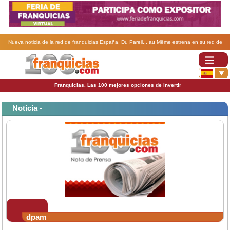
Nueva noticia de la red de franquicias España. Du Pareil... au Même estrena en su red de
franquicia la nueva colección..
Franquicias. Las 100 mejores opciones de invertir
Noticia -
dpam