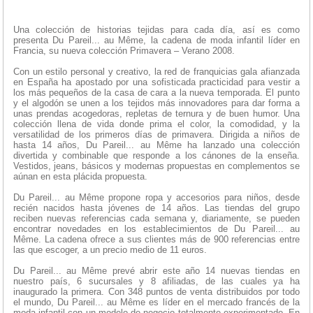
Una colección de historias tejidas para cada día, así es como
presenta Du Pareil... au Même, la cadena de moda infantil líder en
Francia, su nueva colección Primavera – Verano 2008.
Con un estilo personal y creativo, la red de franquicias gala afianzada
en España ha apostado por una sofisticada practicidad para vestir a
los más pequeños de la casa de cara a la nueva temporada. El punto
y el algodón se unen a los tejidos más innovadores para dar forma a
unas prendas acogedoras, repletas de ternura y de buen humor. Una
colección llena de vida donde prima el color, la comodidad, y la
versatilidad de los primeros días de primavera. Dirigida a niños de
hasta 14 años, Du Pareil... au Même ha lanzado una colección
divertida y combinable que responde a los cánones de la enseña.
Vestidos, jeans, básicos y modernas propuestas en complementos se
aúnan en esta plácida propuesta.
Du Pareil... au Même propone ropa y accesorios para niños, desde
recién nacidos hasta jóvenes de 14 años. Las tiendas del grupo
reciben nuevas referencias cada semana y, diariamente, se pueden
encontrar novedades en los establecimientos de Du Pareil... au
Même. La cadena ofrece a sus clientes más de 900 referencias entre
las que escoger, a un precio medio de 11 euros.
Du Pareil... au Même prevé abrir este año 14 nuevas tiendas en
nuestro país, 6 sucursales y 8 afiliadas, de las cuales ya ha
inaugurado la primera. Con 348 puntos de venta distribuidos por todo
el mundo, Du Pareil... au Même es líder en el mercado francés de la
moda infantil con un modelo de negocio totalmente experimentado. En