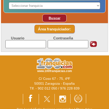
Buscar
Área franquiciador:
Usuario
Contraseña
www.100franquicias.com
C/ Coso 67 - 75, 4ºF
50001 Zaragoza - España
Tlf. - 902 012 050 / 976 228 839