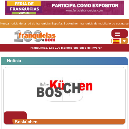
Nueva noticia de la red de franquicias España. Boskuchen, franquicia de mobiliario de cocina se
vuelca con la formación.
Franquicias. Las 100 mejores opciones de invertir
Noticia -
Bosküchen