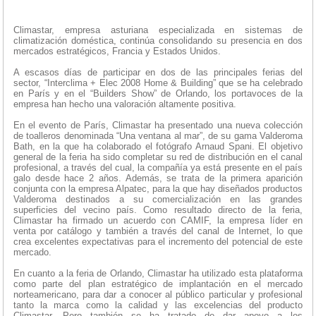
Climastar, empresa asturiana especializada en sistemas de
climatización doméstica, continúa consolidando su presencia en dos
mercados estratégicos, Francia y Estados Unidos.
A escasos días de participar en dos de las principales ferias del
sector, “Interclima + Elec 2008 Home & Building” que se ha celebrado
en París y en el “Builders Show” de Orlando, los portavoces de la
empresa han hecho una valoración altamente positiva.
En el evento de París, Climastar ha presentado una nueva colección
de toalleros denominada “Una ventana al mar”, de su gama Valderoma
Bath, en la que ha colaborado el fotógrafo Arnaud Spani. El objetivo
general de la feria ha sido completar su red de distribución en el canal
profesional, a través del cual, la compañía ya está presente en el país
galo desde hace 2 años. Además, se trata de la primera aparición
conjunta con la empresa Alpatec, para la que hay diseñados productos
Valderoma destinados a su comercialización en las grandes
superficies del vecino país. Como resultado directo de la feria,
Climastar ha firmado un acuerdo con CAMIF, la empresa líder en
venta por catálogo y también a través del canal de Internet, lo que
crea excelentes expectativas para el incremento del potencial de este
mercado.
En cuanto a la feria de Orlando, Climastar ha utilizado esta plataforma
como parte del plan estratégico de implantación en el mercado
norteamericano, para dar a conocer al público particular y profesional
tanto la marca como la calidad y las excelencias del producto
Climastar. Pero también se ha tratado de dar apoyo a los