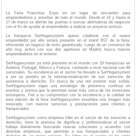
La Feria Franchise Expo en un lugar de encuentro para
emprendedores y enseñas de todo el mundo. Desde el 14 y hasta el
17 de marzo se abrirán las puertas a nuevas alternativas de negocios
con el fin de ayudar al emprendedor a realizar un proyecto exitoso.
La franquicia SerHogarsystem quiere colaborar con el nuevo
emprendedor por ello estará presente en el stand B57 de la feria,
ofreciendo un negocio de éxito garantizado. Luego de un comienzo de
año muy activo con sus dos aperturas en Madrid, busca nuevos
emprendedores en el exterior.
SerHogarsystem ya está presente en el mundo con 19 franquicias en
Andorra, Portugal, México y Francia, contando a nivel nacional con 48
sucursales. Su excelencia en el sector ha llevado a SerHogarsystem
a ser un pionero en la internacionalización de sus servicios de
asistencia a domicilio. En busca de una red exterior más solida,
SerHogarsystem sigue una estrategia de presencia continua en
eventos y prensa que le permitan estar más cerca de los inversores
extranjeros. Fiel a su compromiso con la excelencia y la calidad en
esta edición de la feria SerHogarsystem enseñara una imagen más
renovada, con nuevos servicios y prestaciones para clientes y
franquiciados.
SerHogarsystem como empresa líder en el sector de los servicios a
domicilio, tiene la premisa de dignificar y profesionalizar el sector
trabaja diariamente buscando nuevas soluciones y acuerdos con
distintas empresas, que permitan a sus franquiciados y clientes
disfrutar de un mejor servicio. Su labor en el sector se ha visto