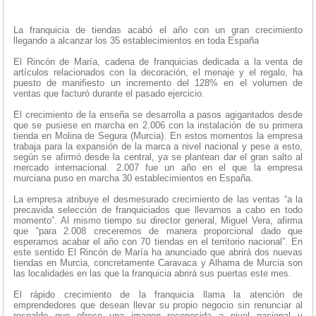
La franquicia de tiendas acabó el año con un gran crecimiento
llegando a alcanzar los 35 establecimientos en toda España
El Rincón de María, cadena de franquicias dedicada a la venta de
artículos relacionados con la decoración, el menaje y el regalo, ha
puesto de manifiesto un incremento del 128% en el volumen de
ventas que facturó durante el pasado ejercicio.
El crecimiento de la enseña se desarrolla a pasos agigantados desde
que se pusiese en marcha en 2.006 con la instalación de su primera
tienda en Molina de Segura (Murcia). En estos momentos la empresa
trabaja para la expansión de la marca a nivel nacional y pese a esto,
según se afirmó desde la central, ya se plantean dar el gran salto al
mercado internacional. 2.007 fue un año en el que la empresa
murciana puso en marcha 30 establecimientos en España.
La empresa atribuye el desmesurado crecimiento de las ventas “a la
precavida selección de franquiciados que llevamos a cabo en todo
momento”. Al mismo tiempo su director general, Miguel Vera, afirma
que “para 2.008 creceremos de manera proporcional dado que
esperamos acabar el año con 70 tiendas en el territorio nacional”. En
este sentido El Rincón de María ha anunciado que abrirá dos nuevas
tiendas en Murcia, concretamente Caravaca y Alhama de Murcia son
las localidades en las que la franquicia abrirá sus puertas este mes.
El rápido crecimiento de la franquicia llama la atención de
emprendedores que desean llevar su propio negocio sin renunciar al
respaldo que ofrece una imagen reconocida a nivel nacional y