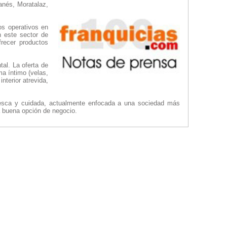
anés, Moratalaz,
os operativos en
n este sector de
frecer productos
al. La oferta de
ma íntimo (velas,
interior atrevida,
esca y cuidada, actualmente enfocada a una sociedad más
a buena opción de negocio.