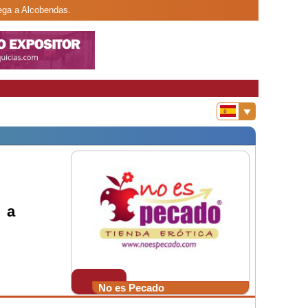
lega a Alcobendas.
 a
No es Pecado