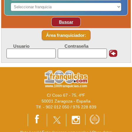
Buscar
Área franquiciador:
Usuario
Contraseña
www.100franquicias.com
C/ Coso 67 - 75, 4ºF
50001 Zaragoza - España
Tlf. - 902 012 050 / 976 228 839