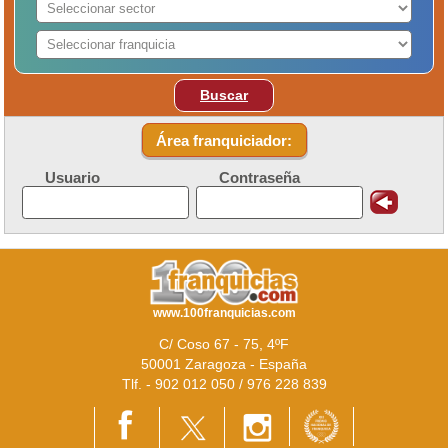
Buscar
Área franquiciador:
Usuario
Contraseña
www.100franquicias.com
C/ Coso 67 - 75, 4ºF
50001 Zaragoza - España
Tlf. - 902 012 050 / 976 228 839