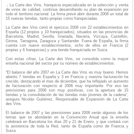
.- La Carte des Vins, franquicia especializada en la selección y venta
de vinos de calidad, continúa desarrollando su plan de expansión por
todo el territorio nacional. La firma prevé abrir durante 2008 un total de
15 nuevas tiendas, tanto propias como franquiciadas.
La Carte des Vins cerró el ejercicio 2008 con 22 establecimientos en
España (12 propios y 10 franquiciados), situados en las provincias de
Barcelona, Madrid, Sevilla, Granada, Navarra, Vizcaya, Castellón,
Girona, Tarragona, Zaragoza y Santander. Fuera de España, la firma
cuenta con nueve establecimientos, ocho de ellos en Francia (2
propias y 6 franquicias) y una tienda franquiciada en Suiza.
Con estas cifras, La Carte des Vins, se consolida como la mayor
enseña nacional del sector por su número de establecimientos.
“El balance del año 2007 en La Carte des Vins es muy bueno. Hemos
abierto 7 tiendas en España y 3 en Francia y nuestra facturación ha
crecido, destacando el mes de diciembre, que ha reflejado un aumento
de facturación con respecto al 2006 muy importante. Por eso las
previsiones para 2008 son muy positivas, con la apertura de 15
tiendas y la consolidación de las tiendas más jóvenes de la cadena”,
asegura Nicolás Gutiérrez, Responsable de Expansión de La Carte
des Vins.
El balance de 2007 y las previsiones para 2008 serán algunos de los
temas que se abordarán en la Convención Anual que la enseña
celebrará en Barcelona los días 20 y 21 de Enero, y que contará con
la asistencia de toda la Red, tanto de España como de Francia y
Suiza.