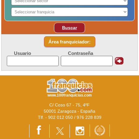
Buscar
Área franquiciador:
Usuario
Contraseña
www.100franquicias.com
C/ Coso 67 - 75, 4ºF
50001 Zaragoza - España
Tlf. - 902 012 050 / 976 228 839