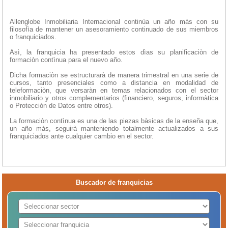
Allenglobe Inmobiliaria Internacional continùa un año màs con su
filosofìa de mantener un asesoramiento continuado de sus miembros
o franquiciados.
Asì, la franquicia ha presentado estos dìas su planificaciòn de
formaciòn contìnua para el nuevo año.
Dicha formaciòn se estructurarà de manera trimestral en una serie de
cursos, tanto presenciales como a distancia en modalidad de
teleformaciòn, que versaràn en temas relacionados con el sector
inmobiliario y otros complementarios (financiero, seguros, informàtica
o Protecciòn de Datos entre otros).
La formaciòn contìnua es una de las piezas bàsicas de la enseña que,
un año màs, seguirà manteniendo totalmente actualizados a sus
franquiciados ante cualquier cambio en el sector.
Buscador de franquicias