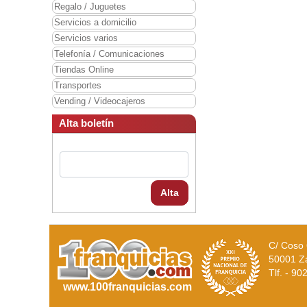
Regalo / Juguetes
Servicios a domicilio
Servicios varios
Telefonía / Comunicaciones
Tiendas Online
Transportes
Vending / Videocajeros
Alta boletín
Alta
C/ Coso 
50001 Z
Tlf. - 9
www.100franquicias.com