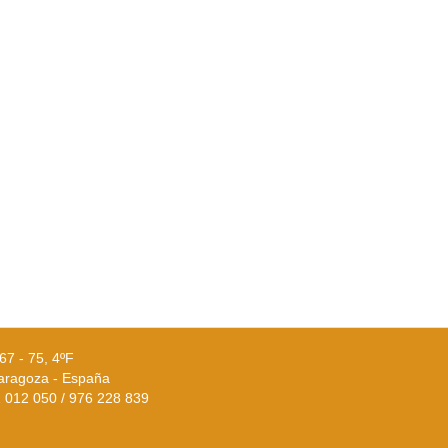
67 - 75, 4ºF
aragoza - España
02 012 050 / 976 228 839