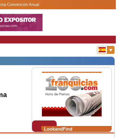
ptima Convención Anual.
ima
LookandFind