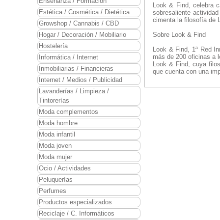
Enseñanza / Formación
Look & Find, celebra c
Estética / Cosmética / Dietética
sobresaliente actividad
cimenta la filosofía de
Growshop / Cannabis / CBD
Hogar / Decoración / Mobiliario
Sobre Look & Find
Hostelería
Look & Find, 1ª Red Inm
más de 200 oficinas a l
Informática / Internet
Look & Find, cuya filos
Inmobiliarias / Financieras
que cuenta con una imp
Internet / Medios / Publicidad
Lavanderías / Limpieza /
Tintorerías
Moda complementos
Moda hombre
Moda infantil
Moda joven
Moda mujer
Ocio / Actividades
Peluquerías
Perfumes
Productos especializados
Reciclaje / C. Informáticos