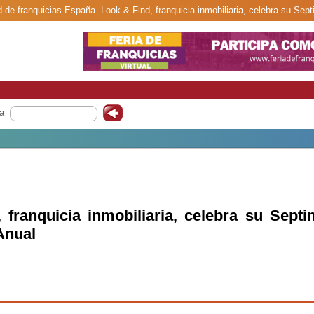
d de franquicias España. Look & Find, franquicia inmobiliaria, celebra su Se
a
 franquicia inmobiliaria, celebra su Sept
Anual