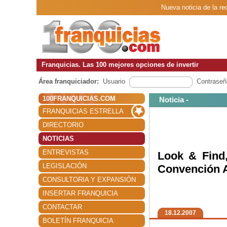
Nueva noticia de la re
Franquicias. Las 100 mejores opciones de invertir
Área franquiciador:
Usuario
Contraseñ
100FRANQUICIAS.COM
Noticia -
FRANQUICIAS ESTRELLA
DIRECTORIO
NOTICIAS
ENTREVISTAS
Look & Find,
LEGISLACIÓN
Convención 
CONSULTORIA Y EXPANSIÓN
INSERTAR FRANQUICIA
CONTACTAR
18.12.2007
BOLETÍN FRANQUICIA