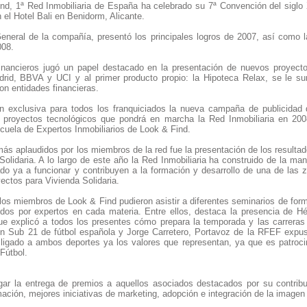
ind, 1ª Red Inmobiliaria de España ha celebrado su 7ª Convención del siglo 
 el Hotel Bali en Benidorm, Alicante.
eneral de la compañía, presentó los principales logros de 2007, así como l
008.
inancieros jugó un papel destacado en la presentación de nuevos proyecto
rid, BBVA y UCI y al primer producto propio: la Hipoteca Relax, se le s
on entidades financieras.
 exclusiva para todos los franquiciados la nueva campaña de publicidad 
 proyectos tecnológicos que pondrá en marcha la Red Inmobiliaria en 200
cuela de Expertos Inmobiliarios de Look & Find.
s aplaudidos por los miembros de la red fue la presentación de los resultad
Solidaria. A lo largo de este año la Red Inmobiliaria ha construido de la m
 ya a funcionar y contribuyen a la formación y desarrollo de una de las
ectos para Vivienda Solidaria.
os miembros de Look & Find pudieron asistir a diferentes seminarios de form
idos por expertos en cada materia. Entre ellos, destaca la presencia de 
ue explicó a todos los presentes cómo prepara la temporada y las carreras 
ón Sub 21 de fútbol española y Jorge Carretero, Portavoz de la RFEF expu
igado a ambos deportes ya los valores que representan, ya que es patrocina
Fútbol.
ar la entrega de premios a aquellos asociados destacados por su contrib
mación, mejores iniciativas de marketing, adopción e integración de la imagen 