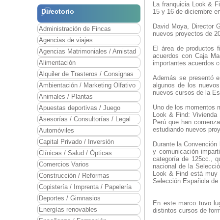
La franquicia Look & F
Directorio
15 y 16 de diciembre en
David Moya, Director G
Administración de Fincas
nuevos proyectos de 2
Agencias de viajes
El área de productos f
Agencias Matrimoniales / Amistad
acuerdos con Caja Mad
Alimentación
importantes acuerdos c
Alquiler de Trasteros / Consignas
Además se presentó en
Ambientación / Marketing Olfativo
algunos de los nuevos
nuevos cursos de la Es
Animales / Plantas
Uno de los momentos má
Apuestas deportivas / Juego
Look & Find: Vivienda 
Asesorías / Consultorías / Legal
Perú que han comenzado
estudiando nuevos proy
Automóviles
Capital Privado / Inversión
Durante la Convención l
y comunicación impart
Clínicas / Salud / Ópticas
categoría de 125cc., q
Comercios Varios
nacional de la Selecci
Look & Find está muy l
Construcción / Reformas
Selección Española de 
Copistería / Imprenta / Papelería
Deportes / Gimnasios
En este marco tuvo lug
Energías renovables
distintos cursos de for