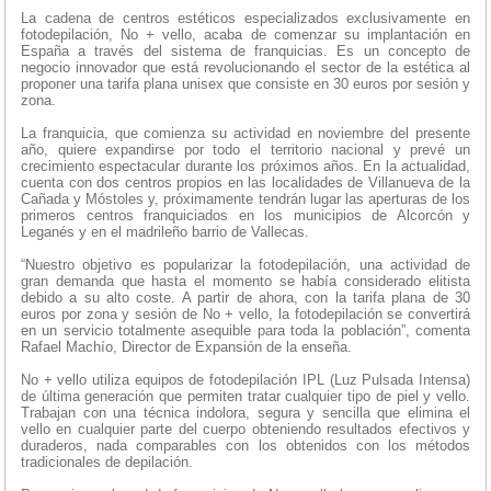
La cadena de centros estéticos especializados exclusivamente en
fotodepilación, No + vello, acaba de comenzar su implantación en
España a través del sistema de franquicias. Es un concepto de
negocio innovador que está revolucionando el sector de la estética al
proponer una tarifa plana unisex que consiste en 30 euros por sesión y
zona.
La franquicia, que comienza su actividad en noviembre del presente
año, quiere expandirse por todo el territorio nacional y prevé un
crecimiento espectacular durante los próximos años. En la actualidad,
cuenta con dos centros propios en las localidades de Villanueva de la
Cañada y Móstoles y, próximamente tendrán lugar las aperturas de los
primeros centros franquiciados en los municipios de Alcorcón y
Leganés y en el madrileño barrio de Vallecas.
“Nuestro objetivo es popularizar la fotodepilación, una actividad de
gran demanda que hasta el momento se había considerado elitista
debido a su alto coste. A partir de ahora, con la tarifa plana de 30
euros por zona y sesión de No + vello, la fotodepilación se convertirá
en un servicio totalmente asequible para toda la población”, comenta
Rafael Machío, Director de Expansión de la enseña.
No + vello utiliza equipos de fotodepilación IPL (Luz Pulsada Intensa)
de última generación que permiten tratar cualquier tipo de piel y vello.
Trabajan con una técnica indolora, segura y sencilla que elimina el
vello en cualquier parte del cuerpo obteniendo resultados efectivos y
duraderos, nada comparables con los obtenidos con los métodos
tradicionales de depilación.