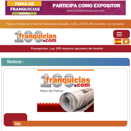
Nueva noticia de la red de franquicias España. LDC y 8 SOLAR suscriben un convenio
ecológico.
Franquicias. Las 100 mejores opciones de invertir
Noticia -
ldc