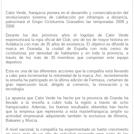
Calor Verde, franquicia pionera en el desarrollo y comercialización del
revolucionario sistema de calefacción por infrarrojos a distancia,
patrocinará el Grupo Cicloturista Granadino las temporadas 2008 y
2009.
Durante los dos próximos años el logotipo de Calor Verde
esponsorizará la ropa oficial del Club, uno de los de mayor historia en
Andalucía con más de 35 años de existencia. El objetivo es difundir la
marca en Granada, la ciudad de España con más censo de
cicloturistas por densidad de habitantes y en toda la provincia, a
través de los más de 30 miembros que componen este equipo
deportivo.
Esta es una de las diferentes acciones que la compañía está llevando
a cabo para incrementar la notoriedad de la marca. Así, recientemente
la enseña ha participado en la última edición de Fermasa, certamen de
gran repercusión local, dirigido al comercio, la innovación y la
tecnología.
La apuesta que Calor Verde ha hecho por la provincia de Granda ha
llevado a la enseña a cubrir toda la región a través de ocho
franquiciados. Además, los buenos resultados obtenidos han hecho
que la empresa que representa a esta masterfranquicia amplíe su
actividad empresarial adquiriendo también la exclusiva de Almería,
Baleares y Murcia.
A nivel nacional, la compañía ha experimentado un fuerte crecimiento
en poco más de un año de actividad ocupando gran parte de las