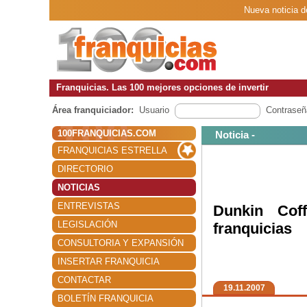
Nueva noticia de
Franquicias. Las 100 mejores opciones de invertir
Área franquiciador:
Usuario
Contraseñ
100FRANQUICIAS.COM
Noticia -
FRANQUICIAS ESTRELLA
DIRECTORIO
NOTICIAS
ENTREVISTAS
Dunkin Coff
LEGISLACIÓN
franquicias
CONSULTORIA Y EXPANSIÓN
INSERTAR FRANQUICIA
CONTACTAR
19.11.2007
BOLETÍN FRANQUICIA