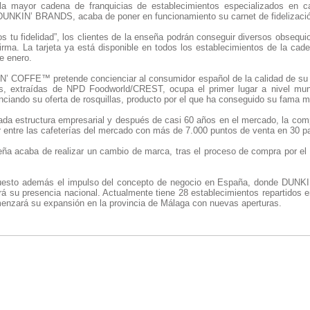
mayor cadena de franquicias de establecimientos especializados en caf
 DUNKIN’ BRANDS, acaba de poner en funcionamiento su carnet de fidelizació
 tu fidelidad”, los clientes de la enseña podrán conseguir diversos obsequi
irma. La tarjeta ya está disponible en todos los establecimientos de la cade
e enero.
’ COFFE™ pretende concienciar al consumidor español de la calidad de su
cas, extraídas de NPD Foodworld/CREST, ocupa el primer lugar a nivel mu
ciando su oferta de rosquillas, producto por el que ha conseguido su fama m
ada estructura empresarial y después de casi 60 años en el mercado, la com
r entre las cafeterías del mercado con más de 7.000 puntos de venta en 30 p
eña acaba de realizar un cambio de marca, tras el proceso de compra por
puesto además el impulso del concepto de negocio en España, donde DU
rá su presencia nacional. Actualmente tiene 28 establecimientos repartidos 
nzará su expansión en la provincia de Málaga con nuevas aperturas.