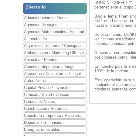
DUNKIN’ COFFEE™, la 
Directorio
perteneciente al grupo
Bajo el lema “Premiamos
Administración de Fincas
Café con Leche de la f
Agencias de viajes
hasta el próximo mes d
Agencias Matrimoniales / Amistad
De esta manera DUNKIN
Alimentación
las últimas estadísti
enseña continuará poten
Alquiler de Trasteros / Consignas
Ambientación / Marketing Olfativo
Gracias a una consolid
posicionarse como líde
Animales / Plantas
En nuestro país la ens
Apuestas deportivas / Juego
100% de la cadena.
Asesorías / Consultorías / Legal
Esta operación ha su
Automóviles
mediante el que amplia
Capital Privado / Inversión
próximas semanas come
Clínicas / Salud / Ópticas
Comercios Varios
Construcción / Reformas
Copistería / Imprenta / Papelería
Deportes / Gimnasios
Energías renovables