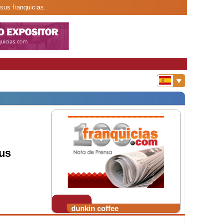
 sus franquicias.
us
dunkin coffee