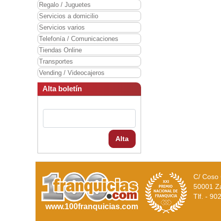
Regalo / Juguetes
Servicios a domicilio
Servicios varios
Telefonía / Comunicaciones
Tiendas Online
Transportes
Vending / Videocajeros
Alta boletín
Alta
C/ Coso 
50001 Z
Tlf. - 9
www.100franquicias.com