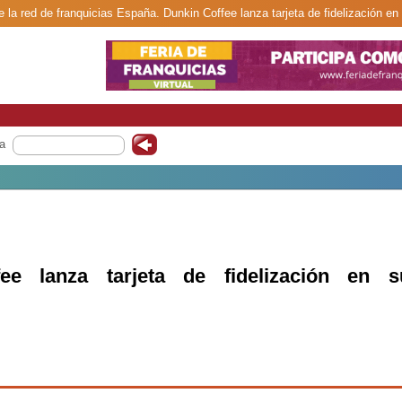
 la red de franquicias España. Dunkin Coffee lanza tarjeta de fidelización en
a
ee lanza tarjeta de fidelización en s