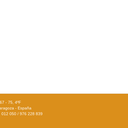
67 - 75, 4ºF
aragoza - España
02 012 050 / 976 228 839