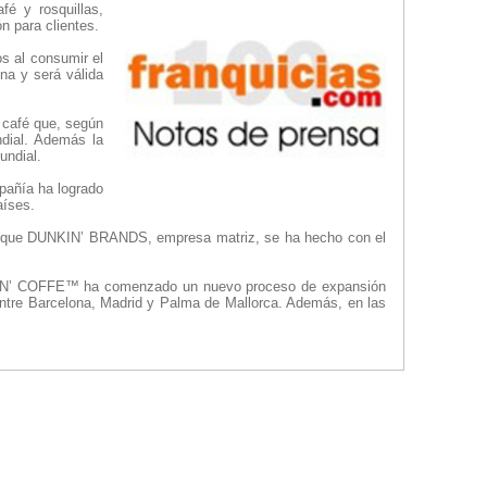
é y rosquillas,
n para clientes.
os al consumir el
na y será válida
 café que, según
ndial. Además la
undial.
pañía ha logrado
aíses.
 el que DUNKIN’ BRANDS, empresa matriz, se ha hecho con el
NKIN’ COFFE™ ha comenzado un nuevo proceso de expansión
entre Barcelona, Madrid y Palma de Mallorca. Además, en las