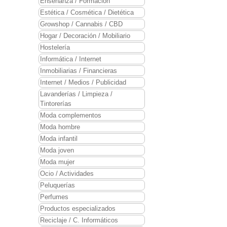
Enseñanza / Formación
Estética / Cosmética / Dietética
Growshop / Cannabis / CBD
Hogar / Decoración / Mobiliario
Hostelería
Informática / Internet
Inmobiliarias / Financieras
Internet / Medios / Publicidad
Lavanderías / Limpieza /
Tintorerías
Moda complementos
Moda hombre
Moda infantil
Moda joven
Moda mujer
Ocio / Actividades
Peluquerías
Perfumes
Productos especializados
Reciclaje / C. Informáticos