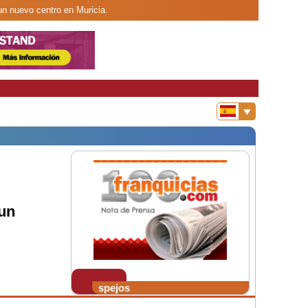
un nuevo centro en Muricia.
 un
spejos