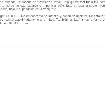
de Navidad, la cadena de franquicias Vaya Tinta quiere facilitar a las pe
a la red de tiendas, bajando el importe al 50%. Esto da lugar a que el mont
esado, bajo la supervisión de la franquicia.
agar 10.000 € + iva en concepto de material y canon de apertura. De esta for
o se reduce aproximadamente a la mitad. También les facilitamos la forma 
de los 10.000 € + iva.