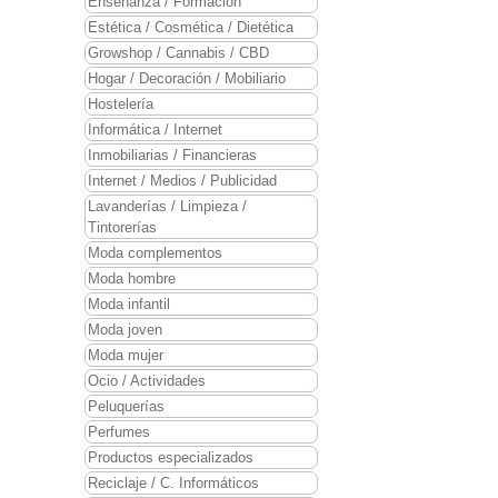
Enseñanza / Formación
Estética / Cosmética / Dietética
Growshop / Cannabis / CBD
Hogar / Decoración / Mobiliario
Hostelería
Informática / Internet
Inmobiliarias / Financieras
Internet / Medios / Publicidad
Lavanderías / Limpieza /
Tintorerías
Moda complementos
Moda hombre
Moda infantil
Moda joven
Moda mujer
Ocio / Actividades
Peluquerías
Perfumes
Productos especializados
Reciclaje / C. Informáticos