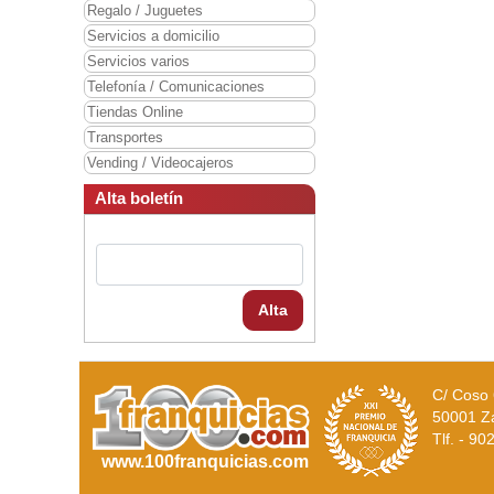
Regalo / Juguetes
Servicios a domicilio
Servicios varios
Telefonía / Comunicaciones
Tiendas Online
Transportes
Vending / Videocajeros
Alta boletín
Alta
C/ Coso 
50001 Z
Tlf. - 9
www.100franquicias.com