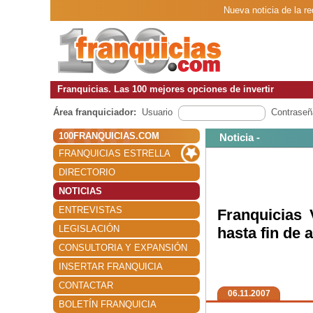
Nueva noticia de la r
Franquicias. Las 100 mejores opciones de invertir
Área franquiciador:
Usuario
Contraseñ
100FRANQUICIAS.COM
Noticia -
FRANQUICIAS ESTRELLA
DIRECTORIO
NOTICIAS
ENTREVISTAS
Franquicias 
LEGISLACIÓN
hasta fin de 
CONSULTORIA Y EXPANSIÓN
INSERTAR FRANQUICIA
CONTACTAR
06.11.2007
BOLETÍN FRANQUICIA