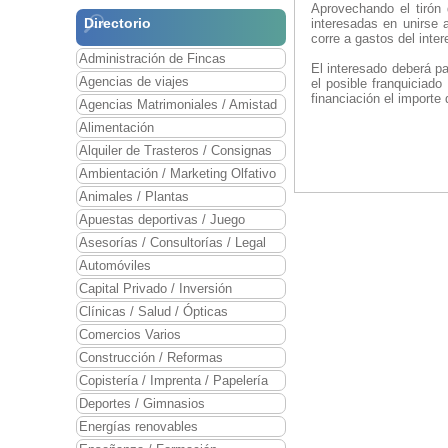
Aprovechando el tirón 
Directorio
interesadas en unirse 
corre a gastos del inter
Administración de Fincas
El interesado deberá p
Agencias de viajes
el posible franquiciad
financiación el importe 
Agencias Matrimoniales / Amistad
Alimentación
Alquiler de Trasteros / Consignas
Ambientación / Marketing Olfativo
Animales / Plantas
Apuestas deportivas / Juego
Asesorías / Consultorías / Legal
Automóviles
Capital Privado / Inversión
Clínicas / Salud / Ópticas
Comercios Varios
Construcción / Reformas
Copistería / Imprenta / Papelería
Deportes / Gimnasios
Energías renovables