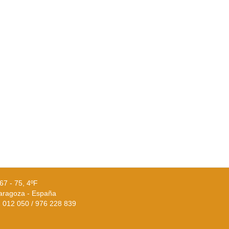
67 - 75, 4ºF
aragoza - España
02 012 050 / 976 228 839