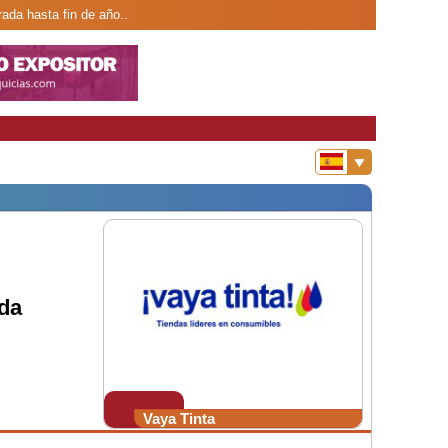
ada hasta fin de año..
da
Vaya Tinta