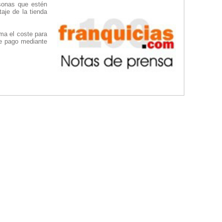
rsonas que estén
aje de la tienda
ma el coste para
de pago mediante