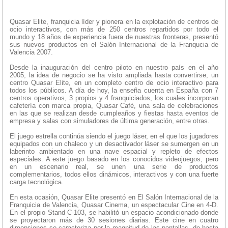
Quasar Elite, franquicia líder y pionera en la explotación de centros de
ocio interactivos, con más de 250 centros repartidos por todo el
mundo y 18 años de experiencia fuera de nuestras fronteras, presentó
sus nuevos productos en el Salón Internacional de la Franqucia de
Valencia 2007.
Desde la inauguración del centro piloto en nuestro país en el año
2005, la idea de negocio se ha visto ampliada hasta convertirse, un
centro Quasar Elite, en un completo centro de ocio interactivo para
todos los públicos. A día de hoy, la enseña cuenta en España con 7
centros operativos, 3 propios y 4 franquiciados, los cuales incorporan
cafetería con marca propia, Quasar Café, una sala de celebraciones
en las que se realizan desde cumpleaños y fiestas hasta eventos de
empresa y salas con simuladores de última generación, entre otras.
El juego estrella continúa siendo el juego láser, en el que los jugadores
equipados con un chaleco y un desactivador láser se sumergen en un
laberinto ambientado en una nave espacial y repleto de efectos
especiales. A este juego basado en los conocidos videojuegos, pero
en un escenario real, se unen una serie de productos
complementarios, todos ellos dinámicos, interactivos y con una fuerte
carga tecnológica.
En esta ocasión, Quasar Elite presentó en El Salón Internacional de la
Franquicia de Valencia, Quasar Cinema, un espectacular Cine en 4-D.
En el propio Stand C-103, se habilitó un espacio acondicionado donde
se proyectaron más de 30 sesiones diarias. Este cine en cuatro
dimensiones se caracteriza por la magnitud de las pantallas, de hasta