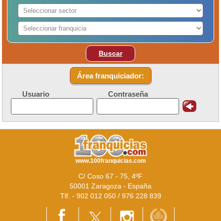
Buscar
Área franquiciador:
Usuario
Contraseña
www.100franquicias.com
C/ Coso 67 - 75, 4ºF
50001 Zaragoza - España
Tlf. - 902 012 050 / 976 228 839