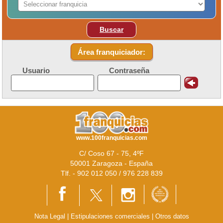
Buscar
Área franquiciador:
Usuario
Contraseña
www.100franquicias.com
C/ Coso 67 - 75, 4ºF
50001 Zaragoza - España
Tlf. - 902 012 050 / 976 228 839
Nota Legal
|
Estipulaciones comerciales
|
Otros datos